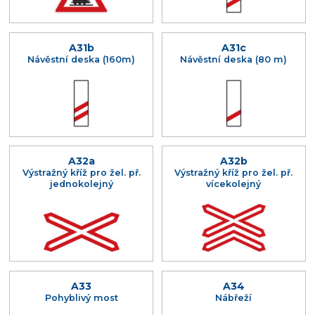
A31b
A31c
Návěstní deska (160m)
Návěstní deska (80 m)
A32a
A32b
Výstražný kříž pro žel. př.
Výstražný kříž pro žel. př.
jednokolejný
vícekolejný
A33
A34
Pohyblivý most
Nábřeží