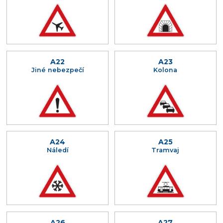
A22
A23
Jiné nebezpečí
Kolona
A24
A25
Náledí
Tramvaj
A26
A27