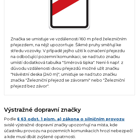
Značka se umisťuje ve vzdálenosti 160 m před železničním
přejezdem, na nějž upozorňuje. Šikmé pruhy směřují ke
středu vozovky. V případě jejího užití k označení přejezdu
na odbočující pozemní komunikaci, se nad tuto značku
umístí dodatková tabulka "Směrová šipka". Není-li např. z
důvodu vzdálenosti dvou přejezdů možné užít značku
"Návěstní deska (240 m)", umisťuje se nad tuto značku
značka "Železniční přejezd se závorami" nebo "Železniční
přejezd bez závor".
Výstražné dopravní značky
Podle
§ 63 odst. 1 písm. a) zákona o silničním provozu
svislé výstražné dopravní značky upozorňují na místa, kde
účastníku provozu na pozemních komunikacích hrozí nebezpečí
a kde musí dbát zvýšené opatrnosti.