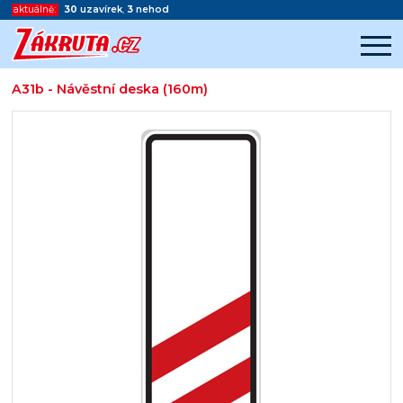
aktuálně:
30
uzavírek
,
3
nehod
A31b - Návěstní deska (160m)
Začátek reklamy
Konec reklamy