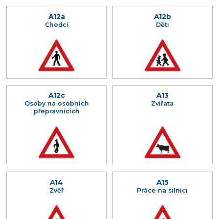
A12a
A12b
Chodci
Děti
A12c
A13
Osoby na osobních
Zvířata
přepravnících
A14
A15
Zvěř
Práce na silnici