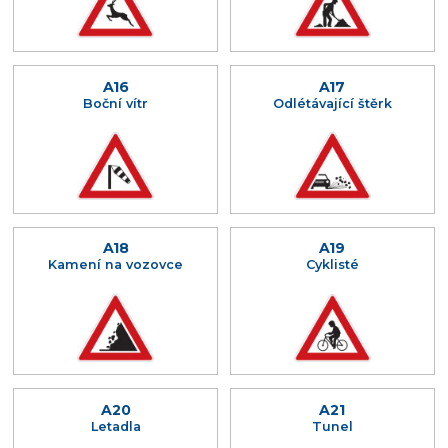
A16
A17
Boční vítr
Odlétávající štěrk
A18
A19
Kamení na vozovce
Cyklisté
A20
A21
Letadla
Tunel