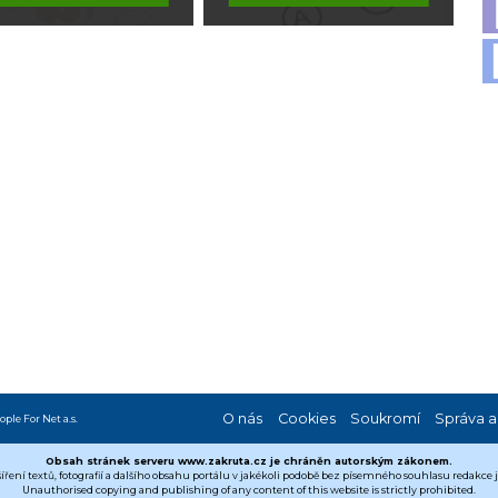
O nás
Cookies
Soukromí
Správa a
ople For Net a.s.
Obsah stránek serveru www.zakruta.cz je chráněn autorským zákonem.
šíření textů, fotografií a dalšího obsahu portálu v jakékoli podobě bez písemného souhlasu redakce
Unauthorised copying and publishing of any content of this website is strictly prohibited.