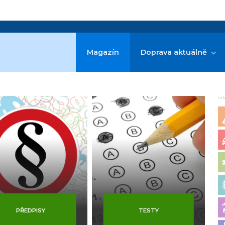
Magazín
Doprava aktuálně
re
PŘEDPISY
TESTY