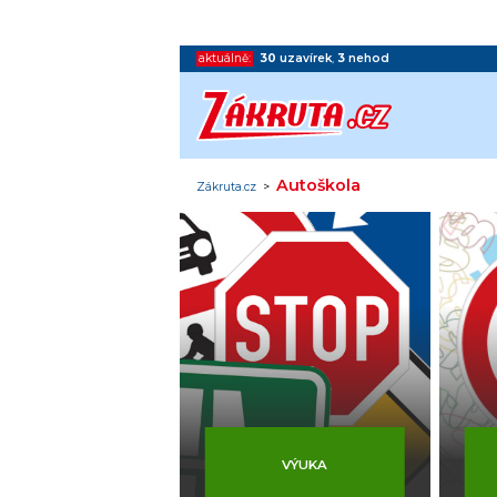
aktuálně:
30
uzavírek
,
3
nehod
Autoškola
Zákruta.cz
>
VÝUKA