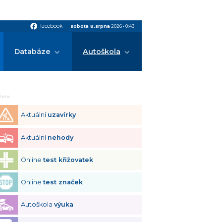
facebook
facebook
sobota 8.srpna
2026
•
0:43
Databáze
Autoškola
klama
Aktuální
uzavírky
Aktuální
nehody
Online
test křižovatek
Online
test značek
Autoškola
výuka