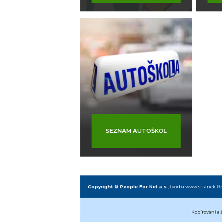
SEZNAM AUTOŠKOL
Copyright © People For Net a.s.
,
tvorba www stránek
Pe
Kopírování a 