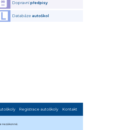
Dopravní
předpisy
Databáze
autoškol
utoškoly
Registrace autoškoly
Kontakt
 je nezákonné.