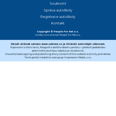
Soukromí
Správa autoškoly
Registrace autoškoly
Kontakt
Copyright © People For Net a.s.
,
tvorba www stránek
People For Net a.s.
Obsah stránek serveru www.zakruta.cz je chráněn autorským zákonem.
Kopírování a šíření textů, fotografií a dalšího obsahu portálu v jakékoli podobě bez
písemného souhlasu redakce je nezákonné.
Unauthorised copying and publishing of any content of this website is strictly prohibited.
Tento portál mediálně zastupuje Impression Media, s.r.o.