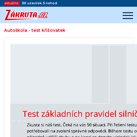
aktuálně:
30
uzavírek
,
5
nehod
Autoškola - test křižovatek
Začátek reklamy
Konec reklamy