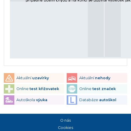
Aktuální
uzavírky
Aktuální
nehody
Online
test křižovatek
Online
test značek
Autoškola
výuka
Databáze
autoškol
O nás
Cookies