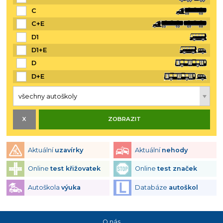
C
C+E
D1
D1+E
D
D+E
Aktuální
uzavírky
Aktuální
nehody
Online
test křižovatek
Online
test značek
Autoškola
výuka
Databáze
autoškol
O nás