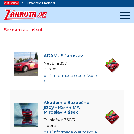
aktuálně:
30
uzavírek
,
1
nehod
Seznam autoškol
Začátek reklamy
Konec reklamy
ADAMUS Jaroslav
Neužilní 397
Paskov
další informace o autoškole
>
Akademie Bezpečné
jízdy - RS-PRIMA
Miroslav Klásek
Truhlářská 360/3
Liberec
další informace o autoškole