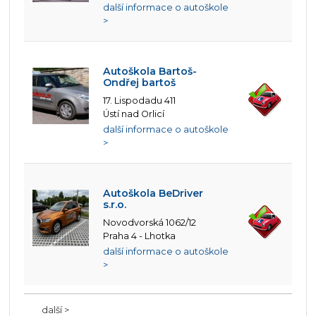
další informace o autoškole
>
Autoškola Bartoš-
Ondřej bartoš
17. Lispodadu 411
Ústí nad Orlicí
další informace o autoškole
>
Autoškola BeDriver
s.r.o.
Novodvorská 1062/12
Praha 4 - Lhotka
další informace o autoškole
>
další >