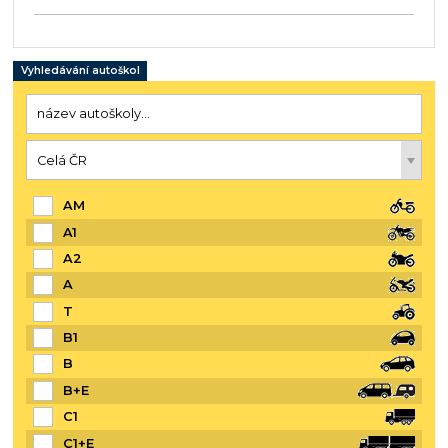
Vyhledávání autoškol
AM
A1
A2
A
T
B1
B
B+E
C1
C1+E