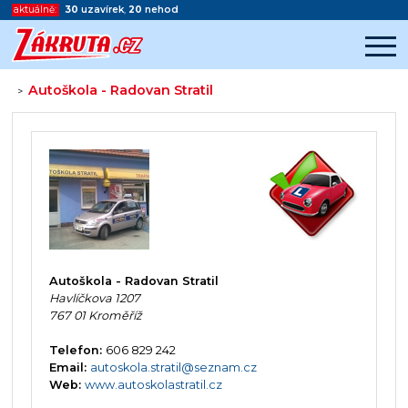
aktuálně:
30
uzavírek
,
20
nehod
Autoškola - Radovan Stratil
>
Začátek reklamy
Konec reklamy
Autoškola - Radovan Stratil
Havlíčkova 1207
767 01 Kroměříž
Telefon:
606 829 242
Email:
autoskola.stratil@seznam.cz
Web:
www.autoskolastratil.cz