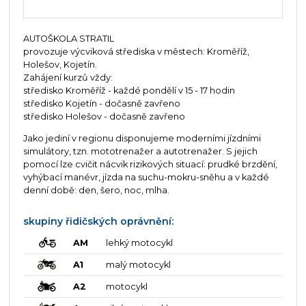
AUTOŠKOLA STRATIL
provozuje výcviková střediska v městech: Kroměříž,
Holešov, Kojetín.
Zahájení kurzů vždy:
středisko Kroměříž - každé pondělí v 15 - 17 hodin
středisko Kojetín - dočasně zavřeno
středisko Holešov - dočasně zavřeno
Jako jediní v regionu disponujeme moderními jízdními
simulátory, tzn. mototrenažer a autotrenažer. S jejich
pomocí lze cvičit nácvik rizikových situací: prudké brzdění,
vyhýbací manévr, jízda na suchu-mokru-sněhu a v každé
denní době: den, šero, noc, mlha.
skupiny řidičských oprávnění:
AM
lehký motocykl
A1
malý motocykl
A2
motocykl