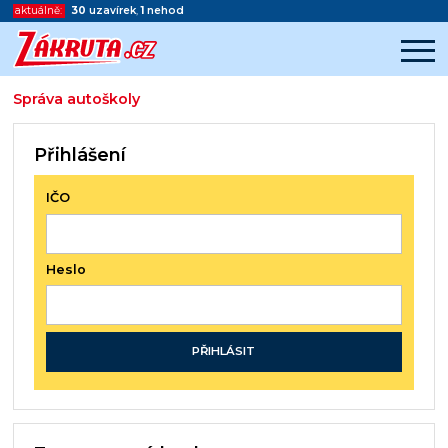
aktuálně:
30
uzavírek
,
1
nehod
Správa autoškoly
Začátek reklamy
Konec reklamy
Přihlášení
IČO
Heslo