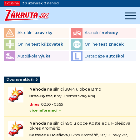
aktuálně:
30
uzavírek
,
2
nehod
Aktuální
uzavírky
Aktuální
nehody
Online
test křižovatek
Online
test značek
Autoškola
výuka
Databáze
autoškol
Začátek reklamy
Konec reklamy
Doprava aktuálně
Nehoda
na silnici 3844 u obce Brno
Brno-Bystrc
, Kraj: Jihomoravský kraj
dnes
02:50 - 05:55
více informací >
Nehoda
na silnici 490 u obce Kostelec u Holešova
okres Kroměříž
Kostelec u Holešova
, Okres: Kroměříž, Kraj: Zlínský kraj