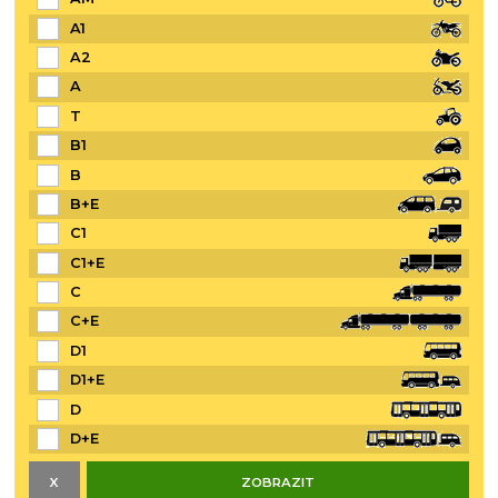
A1
A2
A
T
B1
B
B+E
C1
C1+E
C
C+E
D1
D1+E
D
D+E