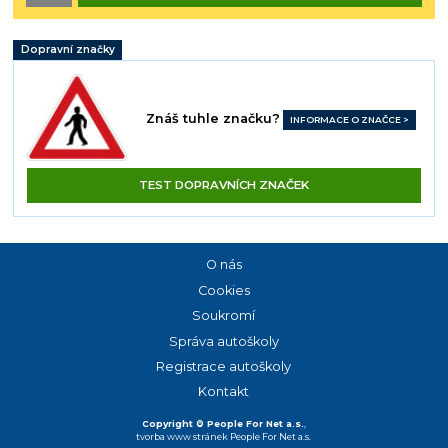
Dopravní značky
Znáš tuhle značku?
INFORMACE O ZNAČCE >
TEST DOPRAVNÍCH ZNAČEK
O nás
Cookies
Soukromí
Správa autoškoly
Registrace autoškoly
Kontakt
Copyright © People For Net a.s.
,
tvorba www stránek
People For Net a.s.