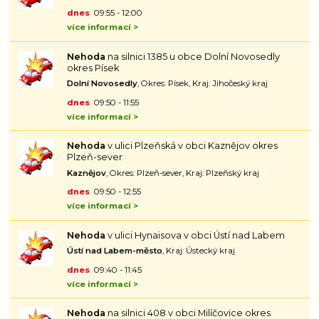
dnes
09:55 - 12:00
více informací >
Nehoda
na silnici 1385 u obce Dolní Novosedly
okres Písek
Dolní Novosedly
, Okres: Písek, Kraj: Jihočeský kraj
dnes
09:50 - 11:55
více informací >
Nehoda
v ulici Plzeňská v obci Kaznějov okres
Plzeň-sever
Kaznějov
, Okres: Plzeň-sever, Kraj: Plzeňský kraj
dnes
09:50 - 12:55
více informací >
Nehoda
v ulici Hynaisova v obci Ústí nad Labem
Ústí nad Labem-město
, Kraj: Ústecký kraj
dnes
09:40 - 11:45
více informací >
Nehoda
na silnici 408 v obci Milíčovice okres