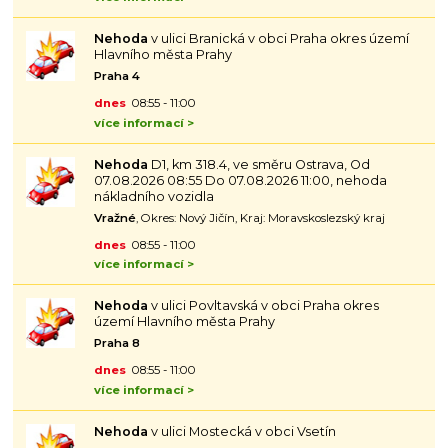
Nehoda
v ulici Branická v obci Praha okres území
Hlavního města Prahy
Praha 4
dnes
08:55 - 11:00
více informací >
Nehoda
D1, km 318.4, ve směru Ostrava, Od
07.08.2026 08:55 Do 07.08.2026 11:00, nehoda
nákladního vozidla
Vražné
, Okres: Nový Jičín, Kraj: Moravskoslezský kraj
dnes
08:55 - 11:00
více informací >
Nehoda
v ulici Povltavská v obci Praha okres
území Hlavního města Prahy
Praha 8
dnes
08:55 - 11:00
více informací >
Nehoda
v ulici Mostecká v obci Vsetín