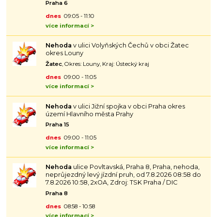
Praha 6
dnes
09:05 - 11:10
více informací >
Nehoda
v ulici Volyňských Čechů v obci Žatec
okres Louny
Žatec
, Okres: Louny, Kraj: Ústecký kraj
dnes
09:00 - 11:05
více informací >
Nehoda
v ulici Jižní spojka v obci Praha okres
území Hlavního města Prahy
Praha 15
dnes
09:00 - 11:05
více informací >
Nehoda
ulice Povltavská, Praha 8, Praha, nehoda,
neprůjezdný levý jízdní pruh, od 7.8.2026 08:58 do
7.8.2026 10:58, 2xOA, Zdroj: TSK Praha / DIC
Praha 8
dnes
08:58 - 10:58
více informací >