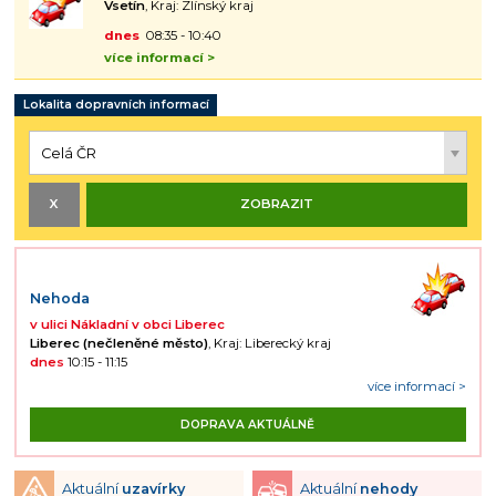
Vsetín
, Kraj: Zlínský kraj
dnes
08:35 - 10:40
více informací >
Lokalita dopravních informací
Nehoda
v ulici Nákladní v obci Liberec
Liberec (nečleněné město)
, Kraj: Liberecký kraj
dnes
10:15 - 11:15
více informací >
DOPRAVA AKTUÁLNĚ
Aktuální
uzavírky
Aktuální
nehody