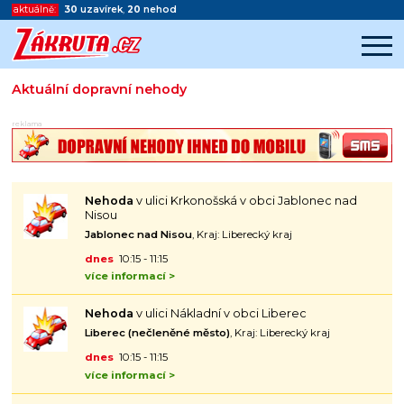
aktuálně:
30
uzavírek
,
20
nehod
Aktuální dopravní nehody
Začátek reklamy
reklama
Konec reklamy
Nehoda
v ulici Krkonošská v obci Jablonec nad
Nisou
Jablonec nad Nisou
, Kraj: Liberecký kraj
dnes
10:15 - 11:15
více informací >
Nehoda
v ulici Nákladní v obci Liberec
Liberec (nečleněné město)
, Kraj: Liberecký kraj
dnes
10:15 - 11:15
více informací >