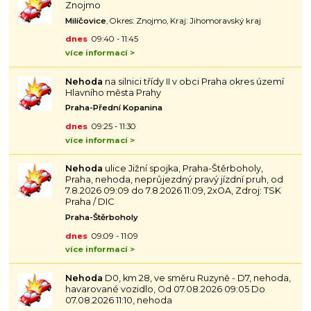
Znojmo
Milíčovice
, Okres: Znojmo, Kraj: Jihomoravský kraj
dnes
09:40 - 11:45
více informací >
Nehoda
na silnici třídy II v obci Praha okres území
Hlavního města Prahy
Praha-Přední Kopanina
dnes
09:25 - 11:30
více informací >
Nehoda
ulice Jižní spojka, Praha-Štěrboholy,
Praha, nehoda, neprůjezdný pravý jízdní pruh, od
7.8.2026 09:09 do 7.8.2026 11:09, 2xOA, Zdroj: TSK
Praha / DIC
Praha-Štěrboholy
dnes
09:09 - 11:09
více informací >
Nehoda
D0, km 28, ve směru Ruzyně - D7, nehoda,
havarované vozidlo, Od 07.08.2026 09:05 Do
07.08.2026 11:10, nehoda