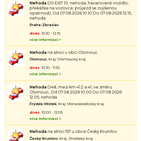
Nehoda
D0 EXIT 10, nehoda, havarované vozidlo,
překážka na vozovce, průjezd se zvýšenou
opatrností, Od 07.08.2026 10:10 Do 07.08.2026 12:15,
nehoda
Praha-Zbraslav
dnes
10:10 - 12:15
více informací >
Nehoda
na silnici v obci Olomouc
Olomouc
, Kraj: Olomoucký kraj
dnes
10:10 - 11:10
více informací >
Nehoda
D48, mezi km 41.2 a 41, ve směru
Olomouc, Od 07.08.2026 10:00 Do 07.08.2026
12:05, nehoda
Frýdek-Místek
, Kraj: Moravskoslezský kraj
dnes
10:00 - 12:05
více informací >
Nehoda
na silnici 157 u obce Český Krumlov
Český Krumlov
, Kraj: Jihočeský kraj