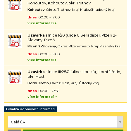
Kohoutov, Kohoutov, okr. Trutnov
Kohoutov
, Okres: Trutnov, Kraj: Královéhradecký kraj
dnes
00:00 - 17:00
více informací >
Uzavírka
silnice I/20 (ulice U Seřadiště), Plzeň 2-
Slovany, Plzeň
Plzeň 2-Slovany
, Okres: Plzeň-město, Kraj: Plzeňský kraj
dnes
00:00 - 19:00
více informací >
Uzavírka
silnice III/2541 (ulice Horská), Horní Jiřetín,
okr. Most
Horní Jiřetín
, Okres: Most, Kraj: Ústecký kraj
dnes
00:00 - 23:59
více informací >
Lokalita dopravních informací