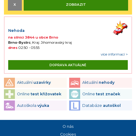
Nehoda
na silnici 3844 u obce Brno
Brno-Bystrc
, Kraj: Jihomoravský kraj
dnes
02:50 - 05:55
více informací >
DOPRAVA AKTUÁLNĚ
Aktuální
uzavírky
Aktuální
nehody
Online
test křižovatek
Online
test značek
Autoškola
výuka
Databáze
autoškol
O nás
Cookies