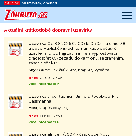
aktuálně:
30
uzavírek
,
2
nehod
Aktuální krátkodobé dopravní uzavírky
Začátek reklamy
Konec reklamy
Uzavírka
Od 8.8.2026 02:00 do 06:05; na silnici 38
u obce Havlíčkův Brod; komunikace dočasně
uzavřena; probíhají záchranné a vyprošťovací
práce; střet OA zezadu do kamionu, se zraněním,
zásah složek IZS.
Knyk
, Okres: Havlíčkův Brod, Kraj: Kraj Vysočina
dnes
02:00 - 06:05
více informací >
Uzavírka
ulice Radniční, Jiřího z Poděbrad, F. L.
Gassmanna
Most
, Kraj: Ústecký kraj
dnes
00:00 - 23:59
více informací >
Uzavírka
silnice III/30014 - část obce Nový