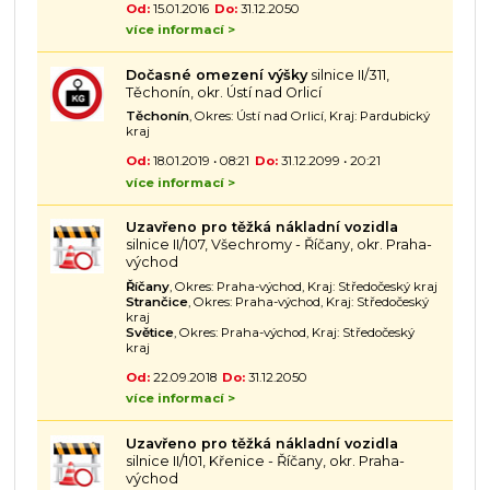
Od:
15.01.2016
Do:
31.12.2050
více informací >
Dočasné omezení výšky
silnice II/311,
Těchonín, okr. Ústí nad Orlicí
Těchonín
, Okres: Ústí nad Orlicí, Kraj: Pardubický
kraj
Od:
18.01.2019 • 08:21
Do:
31.12.2099 • 20:21
více informací >
Uzavřeno pro těžká nákladní vozidla
silnice II/107, Všechromy - Říčany, okr. Praha-
východ
Říčany
, Okres: Praha-východ, Kraj: Středočeský kraj
Strančice
, Okres: Praha-východ, Kraj: Středočeský
kraj
Světice
, Okres: Praha-východ, Kraj: Středočeský
kraj
Od:
22.09.2018
Do:
31.12.2050
více informací >
Uzavřeno pro těžká nákladní vozidla
silnice II/101, Křenice - Říčany, okr. Praha-
východ