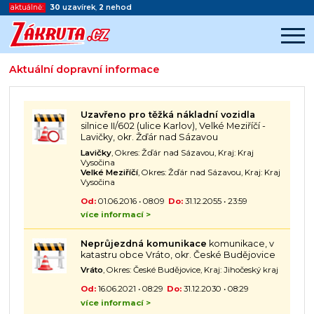
aktuálně:
30
uzavírek
,
2
nehod
Aktuální dopravní informace
Začátek reklamy
Konec reklamy
Uzavřeno pro těžká nákladní vozidla
silnice II/602 (ulice Karlov), Velké Meziříčí -
Lavičky, okr. Žďár nad Sázavou
Lavičky
, Okres: Žďár nad Sázavou, Kraj: Kraj
Vysočina
Velké Meziříčí
, Okres: Žďár nad Sázavou, Kraj: Kraj
Vysočina
Od:
01.06.2016 • 08:09
Do:
31.12.2055 • 23:59
více informací >
Neprůjezdná komunikace
komunikace, v
katastru obce Vráto, okr. České Budějovice
Vráto
, Okres: České Budějovice, Kraj: Jihočeský kraj
Od:
16.06.2021 • 08:29
Do:
31.12.2030 • 08:29
více informací >