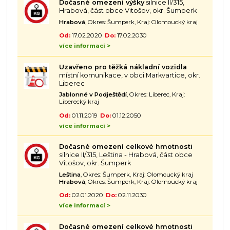
Dočasné omezení výšky
silnice II/315,
Hrabová, část obce Vitošov, okr. Šumperk
Hrabová
, Okres: Šumperk, Kraj: Olomoucký kraj
Od:
17.02.2020
Do:
17.02.2030
více informací >
Uzavřeno pro těžká nákladní vozidla
místní komunikace, v obci Markvartice, okr.
Liberec
Jablonné v Podještědí
, Okres: Liberec, Kraj:
Liberecký kraj
Od:
01.11.2019
Do:
01.12.2050
více informací >
Dočasné omezení celkové hmotnosti
silnice II/315, Leština - Hrabová, část obce
Vitošov, okr. Šumperk
Leština
, Okres: Šumperk, Kraj: Olomoucký kraj
Hrabová
, Okres: Šumperk, Kraj: Olomoucký kraj
Od:
02.01.2020
Do:
02.11.2030
více informací >
Dočasné omezení celkové hmotnosti