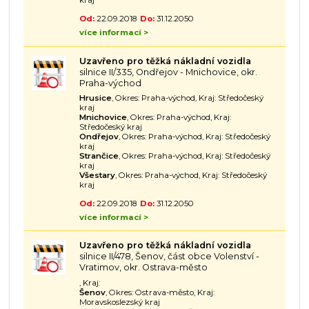
kraj
Od:
22.09.2018
Do:
31.12.2050
více informací >
Uzavřeno pro těžká nákladní vozidla
silnice II/335, Ondřejov - Mnichovice, okr.
Praha-východ
Hrusice
, Okres: Praha-východ, Kraj: Středočeský
kraj
Mnichovice
, Okres: Praha-východ, Kraj:
Středočeský kraj
Ondřejov
, Okres: Praha-východ, Kraj: Středočeský
kraj
Strančice
, Okres: Praha-východ, Kraj: Středočeský
kraj
Všestary
, Okres: Praha-východ, Kraj: Středočeský
kraj
Od:
22.09.2018
Do:
31.12.2050
více informací >
Uzavřeno pro těžká nákladní vozidla
silnice II/478, Šenov, část obce Volenství -
Vratimov, okr. Ostrava-město
, Kraj:
Šenov
, Okres: Ostrava-město, Kraj:
Moravskoslezský kraj