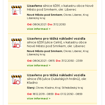
Uzavřeno
silnice II/291, v katastru obce Nové
Město pod Smrkem, okr. Liberec
Nové Město pod Smrkem
, Okres: Liberec, Kraj:
Liberecký kraj
Od:
08.06.2021
Do:
31.12.2050
více informací >
Uzavřeno pro těžká nákladní vozidla
silnice II/291 (ulice Celní), v katastru obce
Nové Město pod Smrkem, okr. Liberec
Nové Město pod Smrkem
, Okres: Liberec, Kraj:
Liberecký kraj
Od:
08.06.2021 • 08:15
Do:
31.12.2050 • 23:59
více informací >
Uzavřeno pro těžká nákladní vozidla
silnice I/16 (ulice Dukelských hrdinů), okr.
Kladno
Slaný
, Okres: Kladno, Kraj: Středočeský kraj
Od:
18.12.2019 • 08:59
Do:
01.12.2050 • 08:59
více informací >