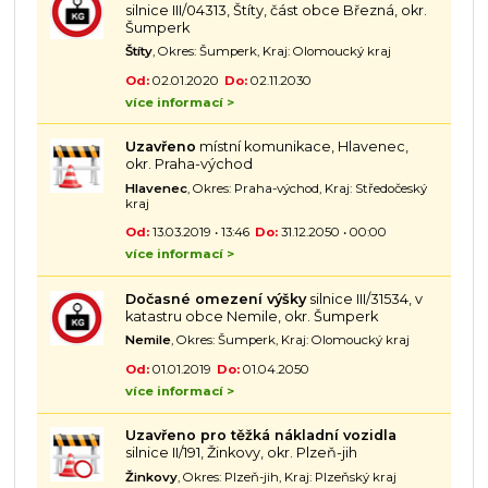
silnice III/04313, Štíty, část obce Březná, okr.
Šumperk
Štíty
, Okres: Šumperk, Kraj: Olomoucký kraj
Od:
02.01.2020
Do:
02.11.2030
více informací >
Uzavřeno
místní komunikace, Hlavenec,
okr. Praha-východ
Hlavenec
, Okres: Praha-východ, Kraj: Středočeský
kraj
Od:
13.03.2019 • 13:46
Do:
31.12.2050 • 00:00
více informací >
Dočasné omezení výšky
silnice III/31534, v
katastru obce Nemile, okr. Šumperk
Nemile
, Okres: Šumperk, Kraj: Olomoucký kraj
Od:
01.01.2019
Do:
01.04.2050
více informací >
Uzavřeno pro těžká nákladní vozidla
silnice II/191, Žinkovy, okr. Plzeň-jih
Žinkovy
, Okres: Plzeň-jih, Kraj: Plzeňský kraj