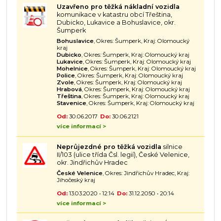
Uzavřeno pro těžká nákladní vozidla
komunikace v katastru obcí Třeština,
Dubicko, Lukavice a Bohuslavice, okr.
Šumperk
Bohuslavice
, Okres: Šumperk, Kraj: Olomoucký
kraj
Dubicko
, Okres: Šumperk, Kraj: Olomoucký kraj
Lukavice
, Okres: Šumperk, Kraj: Olomoucký kraj
Mohelnice
, Okres: Šumperk, Kraj: Olomoucký kraj
Police
, Okres: Šumperk, Kraj: Olomoucký kraj
Zvole
, Okres: Šumperk, Kraj: Olomoucký kraj
Hrabová
, Okres: Šumperk, Kraj: Olomoucký kraj
Třeština
, Okres: Šumperk, Kraj: Olomoucký kraj
Stavenice
, Okres: Šumperk, Kraj: Olomoucký kraj
Od:
30.06.2017
Do:
30.06.2121
více informací >
Neprůjezdné pro těžká vozidla
silnice
II/103 (ulice třída Čsl. legií), České Velenice,
okr. Jindřichův Hradec
České Velenice
, Okres: Jindřichův Hradec, Kraj:
Jihočeský kraj
Od:
13.03.2020 • 12:14
Do:
31.12.2050 • 20:14
více informací >