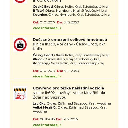
Brod, okr. Kolín
Český Brod
, Okres: Kolín, Kraj: Středočeský kraj
Bříství
, Okres: Nymburk, Kraj: Středočeský kraj
Kounice
, Okres: Nymburk, Kraj: Středočeský kraj
Od:
01.01.2017
Do:
31.12.2050
více informací >
Dočasné omezení celkové hmotnosti
silnice II/330, Poříčany - Český Brod, okr.
Kolín
Český Brod
, Okres: Kolín, Kraj: Středočeský kraj
Klučov
, Okres: Kolín, Kraj: Středočeský kraj
Poříčany
, Okres: Kolín, Kraj: Středočeský kraj
Od:
01.01.2017
Do:
31.12.2050
více informací >
Uzavřeno pro těžká nákladní vozidla
silnice II/602, Lavičky - Velké Meziříčí, okr.
Žďár nad Sázavou
Lavičky
, Okres: Žďár nad Sázavou, Kraj: Vysočina
Velké Meziříčí
, Okres: Žďár nad Sázavou, Kraj:
Vysočina
Od:
06.11.2015
Do:
31.12.2055
více informací >