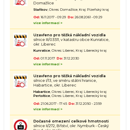
Domažlice
Staňkov
, Okres: Domažlice, Kraj: Plzeňský kraj
Od:
16.11.2017 • 09:29
Do:
26.08.2061 • 09:29
více informací >
Uzavřeno pro těžká nákladní vozidla
silnice III/03511, v katastru obce Kunratice,
okr. Liberec
Kunratice
, Okres: Liberec, Kraj: Liberecký kraj
Od:
01.11.2017
Do:
31.12.2030
více informací >
Uzavřeno pro těžká nákladní vozidla
silnice I/13, ve směru státní hranice,
Habartice, okr. Liberec
Habartice
, Okres: Liberec, Kraj: Liberecký kraj
Pertoltice
, Okres: Liberec, Kraj: Liberecký kraj
Od:
21.06.2017 • 17:45
Do:
31.12.2050 • 23:59
více informací >
Dočasné omezení celkové hmotnosti
silnice II/272, Bříství, okr. Nymburk - Český