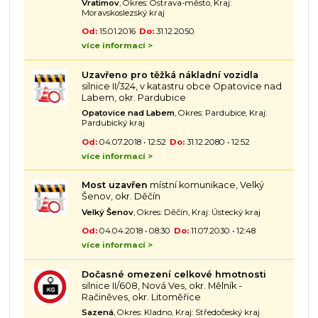
Vratimov
, Okres: Ostrava-město, Kraj:
Moravskoslezský kraj
Od:
15.01.2016
Do:
31.12.2050
více informací >
Uzavřeno pro těžká nákladní vozidla
silnice II/324, v katastru obce Opatovice nad
Labem, okr. Pardubice
Opatovice nad Labem
, Okres: Pardubice, Kraj:
Pardubický kraj
Od:
04.07.2018 • 12:52
Do:
31.12.2080 • 12:52
více informací >
Most uzavřen
místní komunikace, Velký
Šenov, okr. Děčín
Velký Šenov
, Okres: Děčín, Kraj: Ústecký kraj
Od:
04.04.2018 • 08:30
Do:
11.07.2030 • 12:48
více informací >
Dočasné omezení celkové hmotnosti
silnice II/608, Nová Ves, okr. Mělník -
Račiněves, okr. Litoměřice
Sazená
, Okres: Kladno, Kraj: Středočeský kraj