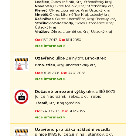
Ledčice
, Okres: Mělník, Kraj: Středočeský kraj
Nová Ves
, Okres: Mělník, Kraj: Středočeský kraj
Kleneč
, Okres: Litoměřice, Kraj: Ústecký kraj
Mnetěš
, Okres: Litoměřice, Kraj: Ústecký kraj
Račiněves
, Okres: Litoměřice, Kraj: Ústecký kraj
Straškov-Vodochody
, Okres: Litoměřice, Kraj:
Ústecký kraj
Vražkov
, Okres: Litoměřice, Kraj: Ústecký kraj
Od:
16.11.2017
Do:
16.11.2050
více informací >
Uzavřeno
ulice Zelný trh, Brno-střed
Brno-střed
, Kraj: Jihomoravský kraj
Od:
01.05.2018
Do:
30.01.2055
více informací >
Dočasné omezení výšky
silnice III/36075
(ulice Nádražní), Třebíč, okr. Třebíč
Třebíč
, Kraj: Kraj Vysočina
Od:
24.03.2015
Do:
31.12.2055
více informací >
Uzavřeno pro těžká nákladní vozidla
silnice II/185 (ulice 28. října), Staňkov, okr.