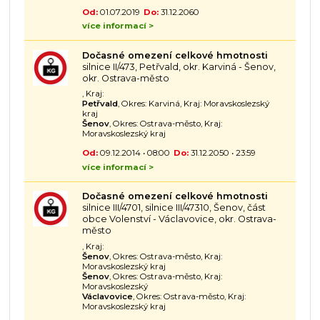
Od:
01.07.2019
Do:
31.12.2060
více informací >
Dočasné omezení celkové hmotnosti
silnice II/473, Petřvald, okr. Karviná - Šenov,
okr. Ostrava-město
, Kraj:
Petřvald
, Okres: Karviná, Kraj: Moravskoslezský
kraj
Šenov
, Okres: Ostrava-město, Kraj:
Moravskoslezský kraj
Od:
09.12.2014 • 08:00
Do:
31.12.2050 • 23:59
více informací >
Dočasné omezení celkové hmotnosti
silnice III/4701, silnice III/47310, Šenov, část
obce Volenství - Václavovice, okr. Ostrava-
město
, Kraj:
Šenov
, Okres: Ostrava-město, Kraj:
Moravskoslezský kraj
Šenov
, Okres: Ostrava-město, Kraj:
Moravskoslezský
Václavovice
, Okres: Ostrava-město, Kraj:
Moravskoslezský kraj