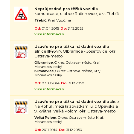
Neprůjezdné pro těžká vozidla
komunikace, u obce Račerovice, okr. Třebíč
Třebíč
, Kraj: Vysočina
Od:
01.04.2015
Do:
31.12.2035
více informací >
Uzavřeno pro těžká nákladní vozidla
silnice III/46417, Olbramice - Josefovice, okr.
Ostrava-město
Olbramice
, Okres: Ostrava-město, Kraj:
Moravskoslezský
Klimkovice
, Okres: Ostrava-město, Kraj:
Moravskoslezský
Od:
03.03.2014
Do:
31.12.2050
více informací >
Uzavřeno pro těžká nákladní vozidla
ulice
Na Rohuli, mezi křižovatkami ulic Opavská a
9. května, Velká Polom, okr. Ostrava-město
Velká Polom
, Okres: Ostrava-město, Kraj:
Moravskoslezský
Od:
26.11.2014
Do:
31.12.2050