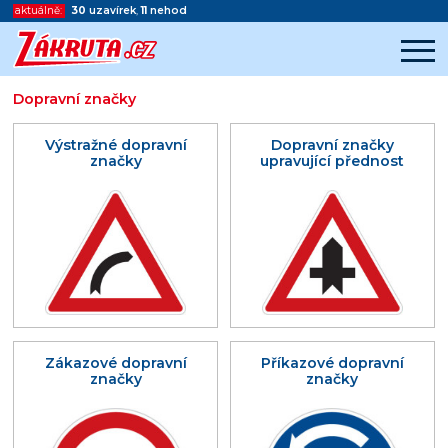
aktuálně:
30
uzavírek
,
11
nehod
Dopravní značky
Začátek reklamy
Konec reklamy
Výstražné dopravní
Dopravní značky
značky
upravující přednost
Zákazové dopravní
Příkazové dopravní
značky
značky