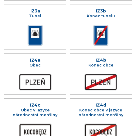
IZ3a
IZ3b
Tunel
Konec tunelu
IZ4a
IZ4b
Obec
Konec obce
IZ4c
IZ4d
Obec v jazyce
Konec obce v jazyce
národnostní menšiny
národnostní menšiny