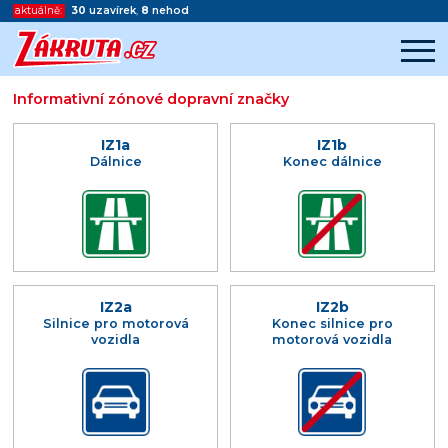
aktuálně:
30
uzavírek
,
8
nehod
Informativní zónové dopravní značky
Začátek reklamy
Konec reklamy
IZ1a
IZ1b
Dálnice
Konec dálnice
IZ2a
IZ2b
Silnice pro motorová
Konec silnice pro
vozidla
motorová vozidla