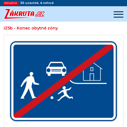
aktuálně:
30
uzavírek
,
4
nehod
IZ5b - Konec obytné zóny
Začátek reklamy
Konec reklamy