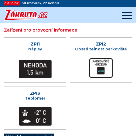
aktuálně:
30
uzavírek
,
22
nehod
Zařízení pro provozní informace
Začátek reklamy
Konec reklamy
ZPI1
ZPI2
Nápisy
Obsaditelnost parkoviště
ZPI3
Teploměr