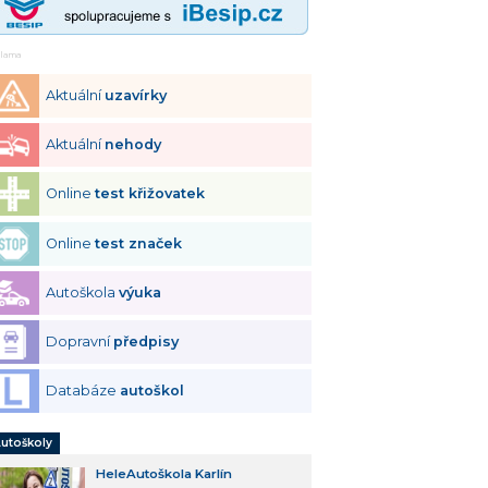
klama
Aktuální
uzavírky
Aktuální
nehody
Online
test křižovatek
Online
test značek
Autoškola
výuka
Dopravní
předpisy
Databáze
autoškol
utoškoly
HeleAutoškola Karlín