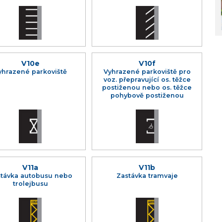
V10e
V10f
yhrazené parkoviště
Vyhrazené parkoviště pro
voz. přepravující os. těžce
postiženou nebo os. těžce
pohybově postiženou
V11a
V11b
távka autobusu nebo
Zastávka tramvaje
trolejbusu