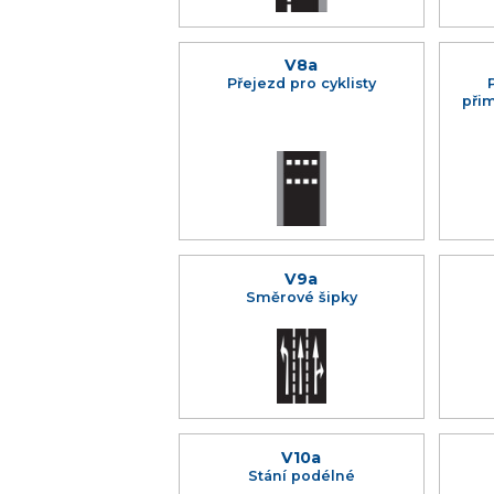
V8a
Přejezd pro cyklisty
při
V9a
Směrové šipky
V10a
Stání podélné