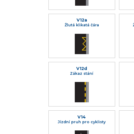
V12a
Žlutá klikatá čára
V12d
Zákaz stání
V14
Jízdní pruh pro cyklisty