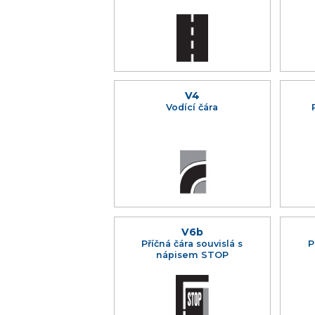
V4
Vodící čára
V6b
Příčná čára souvislá s
P
nápisem STOP