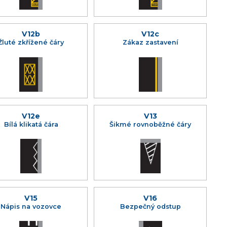
V12b
V12c
Žluté zkřížené čáry
Zákaz zastavení
V12e
V13
Bílá klikatá čára
Šikmé rovnoběžné čáry
V15
V16
Nápis na vozovce
Bezpečný odstup