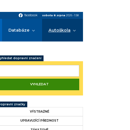
facebook
facebook
sobota 8.srpna
2026
•
1:58
Databáze
Autoškola
yhledat dopravní značení
opravní značky
VÝSTRAŽNÉ
UPRAVUJÍCÍ PŘEDNOST
ZÁKAZOVÉ