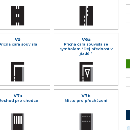
V5
V6a
Příčná čára souvislá
Příčná čára souvislá se
symbolem "Dej přednost v
jízdě!"
V7a
V7b
řechod pro chodce
Místo pro přecházení