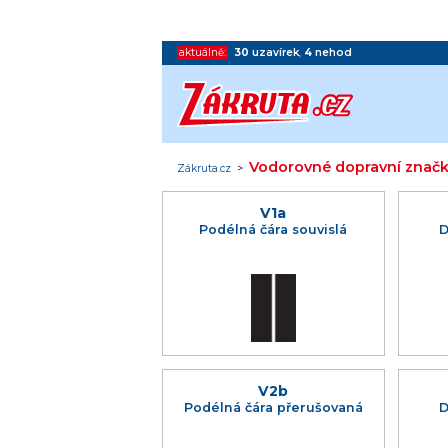
aktuálně:
30
uzavírek
,
4
nehod
Vodorovné dopravní znač
Zákruta.cz
>
V1a
Podélná čára souvislá
D
V2b
Podélná čára přerušovaná
D