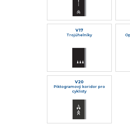
V17
Trojúhelníky
Op
V20
Piktogramový koridor pro
cyklisty