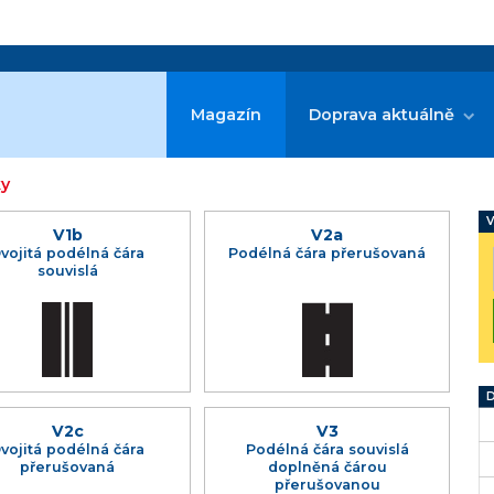
Magazín
Doprava aktuálně
ky
V
V1b
V2a
vojitá podélná čára
Podélná čára přerušovaná
souvislá
D
V2c
V3
vojitá podélná čára
Podélná čára souvislá
přerušovaná
doplněná čárou
přerušovanou