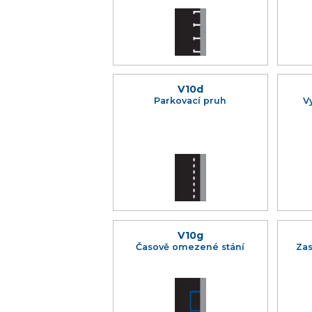
V10d
Parkovací pruh
V
V10g
Časově omezené stání
Zas