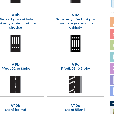
re
V8b
V8c
Přejezd pro cyklisty
Sdružený přechod pro
mknutý k přechodu pro
chodce a přejezd pro
chodce
cyklisty
V9b
V9c
Předběžné šipky
Předběžné šipky
A
V10b
V10c
Stání kolmé
Stání šikmé