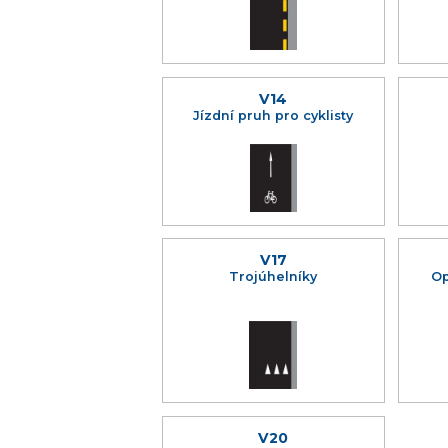
V14
Jízdní pruh pro cyklisty
V17
Trojúhelníky
Op
V20