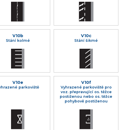
V10b
V10c
Stání kolmé
Stání šikmé
V10e
V10f
yhrazené parkoviště
Vyhrazené parkoviště pro
voz. přepravující os. těžce
postiženou nebo os. těžce
pohybově postiženou