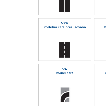
V2b
Podélná čára přerušovaná
D
V4
Vodící čára