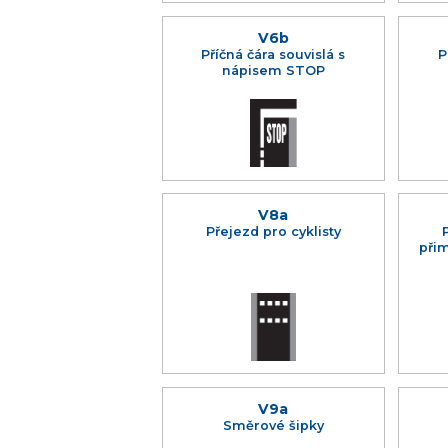
V6b
Příčná čára souvislá s
P
nápisem STOP
V8a
Přejezd pro cyklisty
při
V9a
Směrové šipky