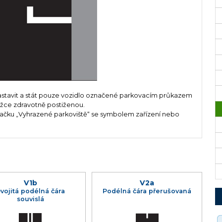
astavit a stát pouze vozidlo označené parkovacím průkazem
ěžce zdravotně postiženou.
načku „Vyhrazené parkoviště“ se symbolem zařízení nebo
V1b
V2a
vojitá podélná čára
Podélná čára přerušovaná
souvislá