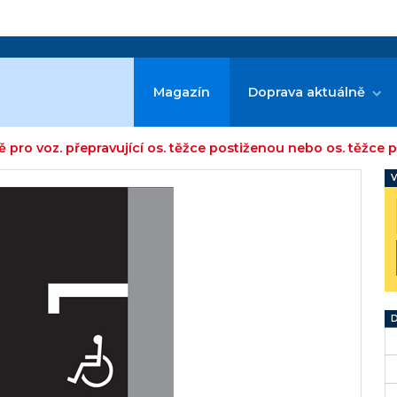
Magazín
Doprava aktuálně
ě pro voz. přepravující os. těžce postiženou nebo os. těžc
V
D