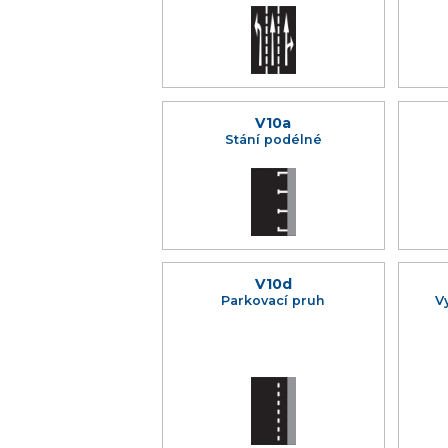
V10a
Stání podélné
V10d
Parkovací pruh
V