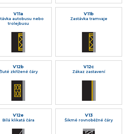
V11a
V11b
távka autobusu nebo
Zastávka tramvaje
trolejbusu
V12b
V12c
Žluté zkřížené čáry
Zákaz zastavení
V12e
V13
Bílá klikatá čára
Šikmé rovnoběžné čáry