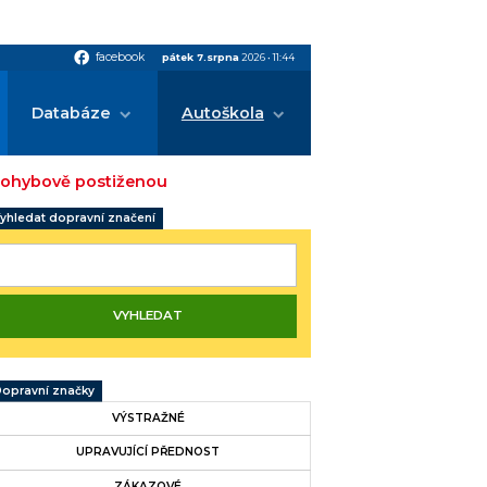
facebook
facebook
pátek 7.srpna
2026
•
11:44
Databáze
Autoškola
e pohybově postiženou
yhledat dopravní značení
opravní značky
VÝSTRAŽNÉ
UPRAVUJÍCÍ PŘEDNOST
ZÁKAZOVÉ