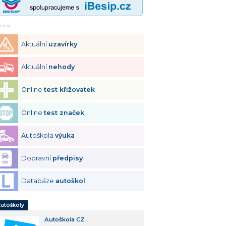
klama
Aktuální
uzavírky
Aktuální
nehody
Online
test křižovatek
Online
test značek
Autoškola
výuka
Dopravní
předpisy
Databáze
autoškol
utoškoly
Autoškola CZ