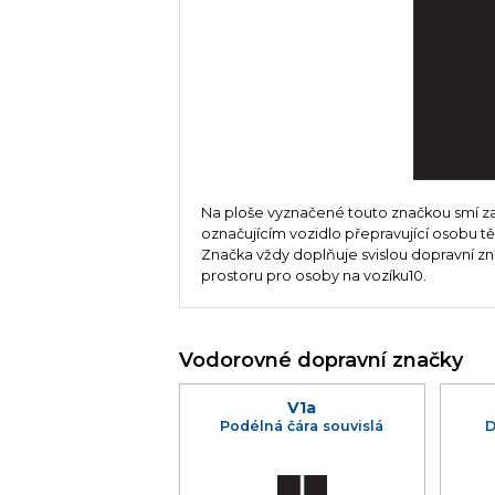
Na ploše vyznačené touto značkou smí z
označujícím vozidlo přepravující osobu t
Značka vždy doplňuje svislou dopravní z
prostoru pro osoby na vozíku10.
Vodorovné dopravní značky
V1a
Podélná čára souvislá
D