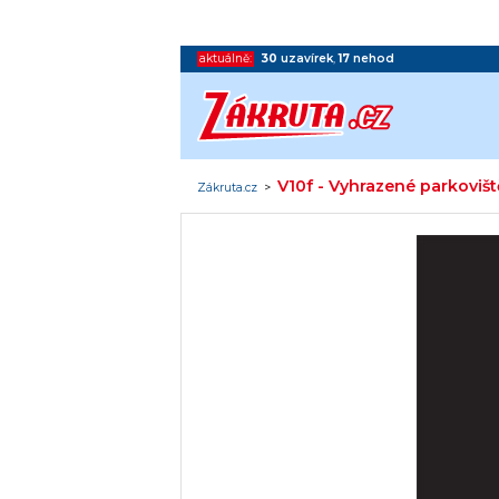
aktuálně:
30
uzavírek
,
17
nehod
V10f - Vyhrazené parkovišt
Zákruta.cz
>