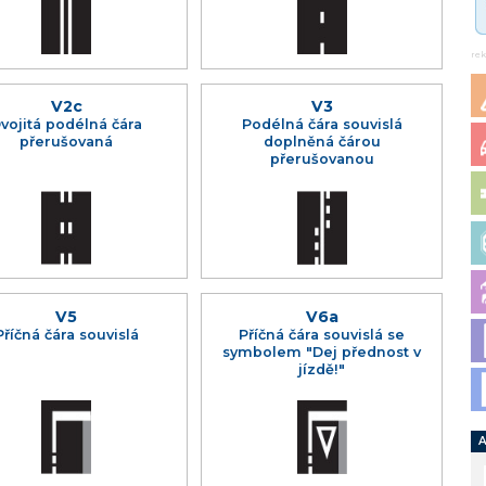
re
V2c
V3
vojitá podélná čára
Podélná čára souvislá
přerušovaná
doplněná čárou
přerušovanou
V5
V6a
Příčná čára souvislá
Příčná čára souvislá se
symbolem "Dej přednost v
jízdě!"
A