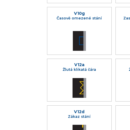
V10g
Časově omezené stání
Zas
V12a
Žlutá klikatá čára
V12d
Zákaz stání