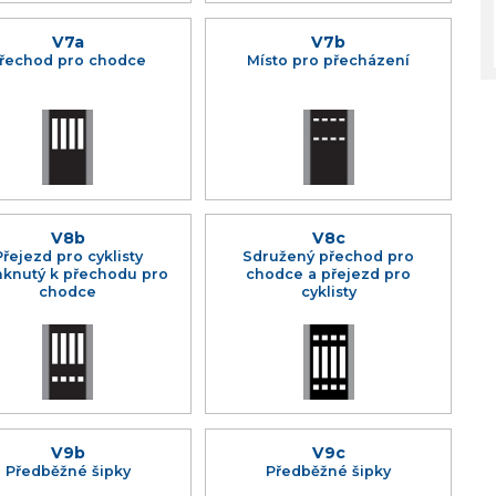
V7a
V7b
řechod pro chodce
Místo pro přecházení
V8b
V8c
Přejezd pro cyklisty
Sdružený přechod pro
mknutý k přechodu pro
chodce a přejezd pro
chodce
cyklisty
V9b
V9c
Předběžné šipky
Předběžné šipky