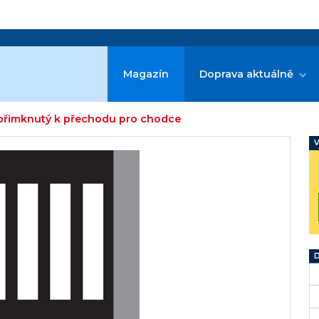
Magazín
Doprava aktuálně
y přimknutý k přechodu pro chodce
V
D