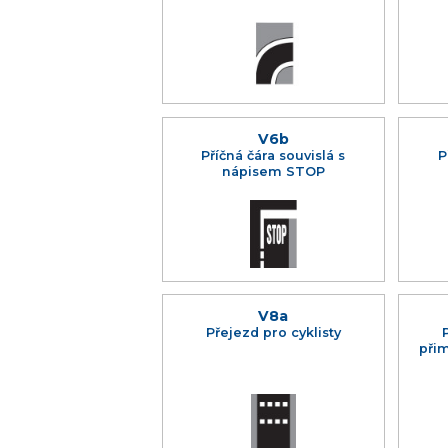
V6b
Příčná čára souvislá s
P
nápisem STOP
V8a
Přejezd pro cyklisty
při