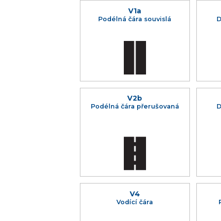
V1a
Podélná čára souvislá
D
V2b
Podélná čára přerušovaná
D
V4
Vodící čára