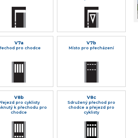
V7a
V7b
řechod pro chodce
Místo pro přecházení
V8b
V8c
Přejezd pro cyklisty
Sdružený přechod pro
mknutý k přechodu pro
chodce a přejezd pro
chodce
cyklisty