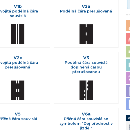
V1b
V2a
vojitá podélná čára
Podélná čára přerušovaná
re
souvislá
V2c
V3
vojitá podélná čára
Podélná čára souvislá
přerušovaná
doplněná čárou
přerušovanou
V5
V6a
A
Příčná čára souvislá
Příčná čára souvislá se
symbolem "Dej přednost v
jízdě!"