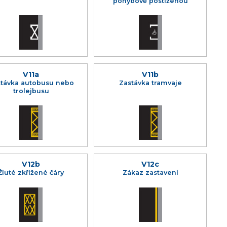
pohybově postiženou
V11a
V11b
távka autobusu nebo
Zastávka tramvaje
trolejbusu
V12b
V12c
Žluté zkřížené čáry
Zákaz zastavení