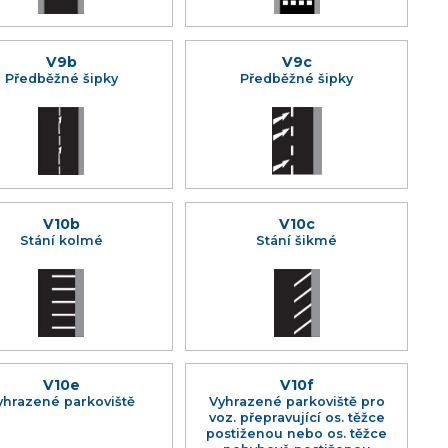
V9b
V9c
Předběžné šipky
Předběžné šipky
V10b
V10c
Stání kolmé
Stání šikmé
V10e
V10f
yhrazené parkoviště
Vyhrazené parkoviště pro
voz. přepravující os. těžce
postiženou nebo os. těžce