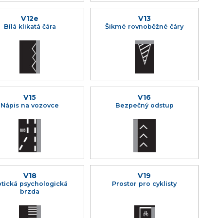
V12e
V13
Bílá klikatá čára
Šikmé rovnoběžné čáry
V15
V16
Nápis na vozovce
Bezpečný odstup
V18
V19
tická psychologická
Prostor pro cyklisty
brzda