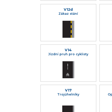
V12d
Zákaz stání
V14
Jízdní pruh pro cyklisty
V17
Trojúhelníky
Op