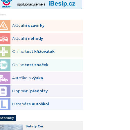
klama
Aktuální
uzavírky
Aktuální
nehody
Online
test křižovatek
Online
test značek
Autoškola
výuka
Dopravní
předpisy
Databáze
autoškol
utoškoly
Safety Car