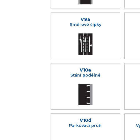
V9a
Směrové šipky
V10a
Stání podélné
V10d
Parkovací pruh
V