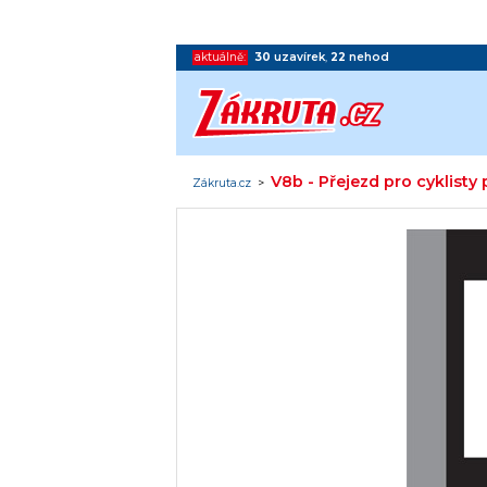
aktuálně:
30
uzavírek
,
22
nehod
V8b - Přejezd pro cyklist
Zákruta.cz
>