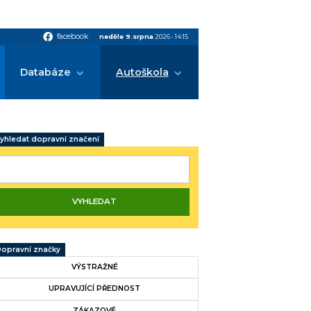
facebook
facebook
neděle 9.srpna
2026
•
14:15
Databáze
Autoškola
yhledat dopravní značení
opravní značky
VÝSTRAŽNÉ
UPRAVUJÍCÍ PŘEDNOST
ZÁKAZOVÉ