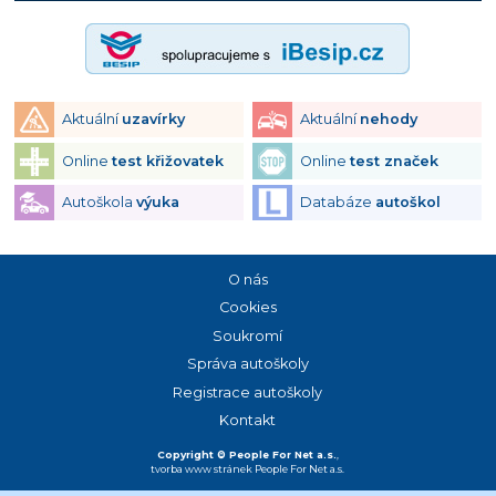
Aktuální
uzavírky
Aktuální
nehody
Online
test křižovatek
Online
test značek
Autoškola
výuka
Databáze
autoškol
O nás
Cookies
Soukromí
Správa autoškoly
Registrace autoškoly
Kontakt
Copyright © People For Net a.s.
,
tvorba www stránek
People For Net a.s.