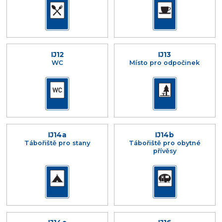
IJ12
IJ13
WC
Místo pro odpočinek
IJ14a
IJ14b
Tábořiště pro stany
Tábořiště pro obytné
přívěsy