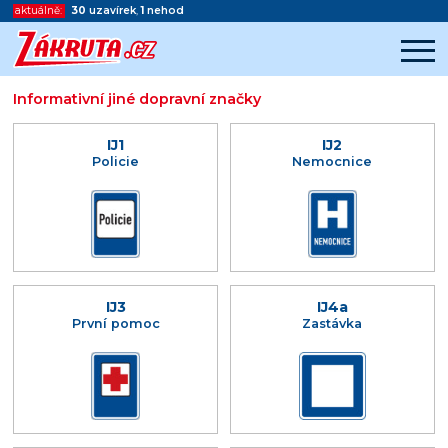
aktuálně:
30
uzavírek
,
1
nehod
Informativní jiné dopravní značky
Začátek reklamy
Konec reklamy
IJ1
IJ2
Policie
Nemocnice
IJ3
IJ4a
První pomoc
Zastávka