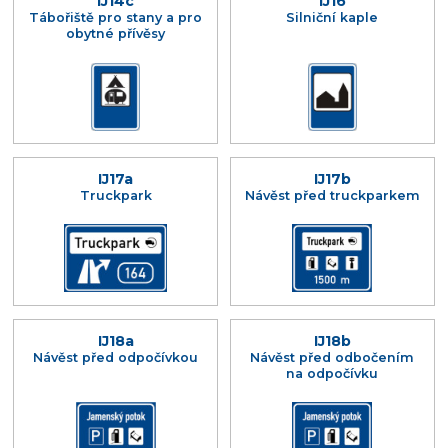
IJ14c
IJ16
Tábořiště pro stany a pro
Silniční kaple
obytné přívěsy
IJ17a
IJ17b
Truckpark
Návěst před truckparkem
IJ18a
IJ18b
Návěst před odpočívkou
Návěst před odbočením
na odpočívku