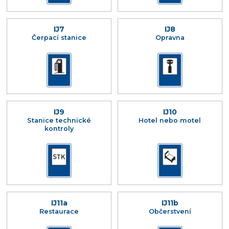
IJ7
IJ8
Čerpací stanice
Opravna
IJ9
IJ10
Stanice technické
Hotel nebo motel
kontroly
IJ11a
IJ11b
Restaurace
Občerstvení