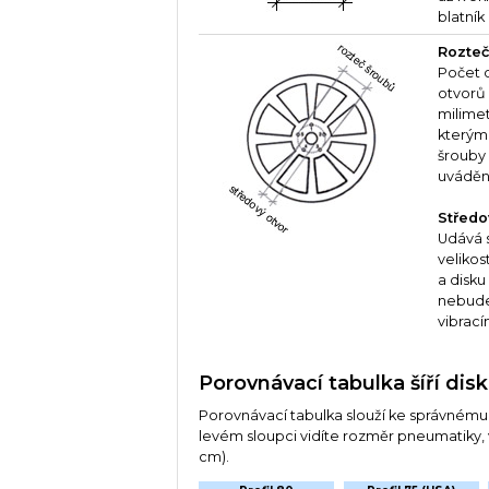
blatník
Rozteč
Počet 
otvorů 
milime
kterými
šrouby
uváděn
Středov
Udává s
velikos
a disku
nebude
vibrací
Porovnávací tabulka šíří dis
Porovnávací tabulka slouží ke správnému z
levém sloupci vidíte rozměr pneumatiky, v
cm).