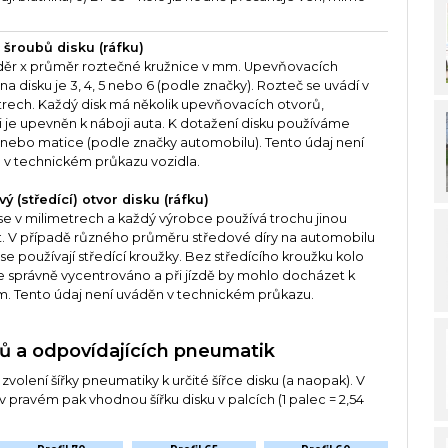
 šroubů disku (ráfku)
děr x průměr roztečné kružnice v mm. Upevňovacích
na disku je 3, 4, 5 nebo 6 (podle značky). Rozteč se uvádí v
trech. Každý disk má několik upevňovacích otvorů,
 je upevněn k náboji auta. K dotažení disku používáme
 nebo matice (podle značky automobilu). Tento údaj není
 v technickém průkazu vozidla.
ý (středící) otvor disku (ráfku)
e v milimetrech a každý výrobce používá trochu jinou
t. V případě různého průměru středové díry na automobilu
 se používají středící kroužky. Bez středícího kroužku kolo
 správně vycentrováno a při jízdě by mohlo docházet k
m. Tento údaj není uváděn v technickém průkazu.
ků a odpovídajících pneumatik
volení šířky pneumatiky k určité šířce disku (a naopak). V
 pravém pak vhodnou šířku disku v palcích (1 palec = 2,54