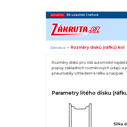
aktuálně:
30
uzavírek
,
1
nehod
Rozměry disků (ráfků) kol
Zákruta.cz
>
Rozměry disků pro Váš automobil najdet
popisy základních rozměrových údajů a po
pneumatiky vzhledem k ráfku a naopak.
Parametry litého disku (ráfk
Šířka d