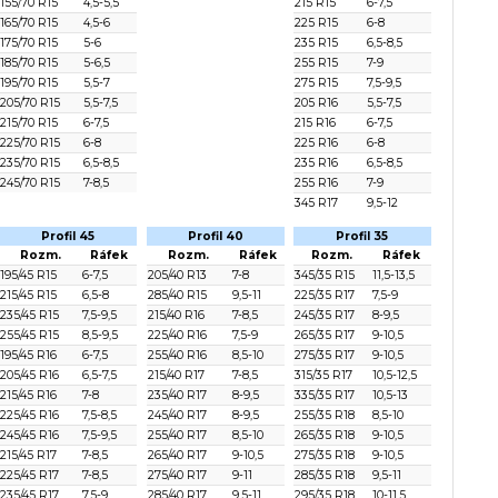
155/70 R15
4,5-5,5
215 R15
6-7,5
165/70 R15
4,5-6
225 R15
6-8
175/70 R15
5-6
235 R15
6,5-8,5
185/70 R15
5-6,5
255 R15
7-9
195/70 R15
5,5-7
275 R15
7,5-9,5
205/70 R15
5,5-7,5
205 R16
5,5-7,5
215/70 R15
6-7,5
215 R16
6-7,5
225/70 R15
6-8
225 R16
6-8
235/70 R15
6,5-8,5
235 R16
6,5-8,5
245/70 R15
7-8,5
255 R16
7-9
345 R17
9,5-12
Profil 45
Profil 40
Profil 35
Rozm.
Ráfek
Rozm.
Ráfek
Rozm.
Ráfek
195/45 R15
6-7,5
205/40 R13
7-8
345/35 R15
11,5-13,5
215/45 R15
6,5-8
285/40 R15
9,5-11
225/35 R17
7,5-9
235/45 R15
7,5-9,5
215/40 R16
7-8,5
245/35 R17
8-9,5
255/45 R15
8,5-9,5
225/40 R16
7,5-9
265/35 R17
9-10,5
195/45 R16
6-7,5
255/40 R16
8,5-10
275/35 R17
9-10,5
205/45 R16
6,5-7,5
215/40 R17
7-8,5
315/35 R17
10,5-12,5
215/45 R16
7-8
235/40 R17
8-9,5
335/35 R17
10,5-13
225/45 R16
7,5-8,5
245/40 R17
8-9,5
255/35 R18
8,5-10
245/45 R16
7,5-9,5
255/40 R17
8,5-10
265/35 R18
9-10,5
215/45 R17
7-8,5
265/40 R17
9-10,5
275/35 R18
9-10,5
225/45 R17
7-8,5
275/40 R17
9-11
285/35 R18
9,5-11
235/45 R17
7,5-9
285/40 R17
9,5-11
295/35 R18
10-11,5