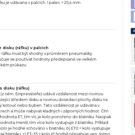
áfku je udávana v palcích. 1 palec = 25,4 mm.
A
 disku (ráfku) v palcích
 ráfku musí být shodný s průměrem pneumatiky.
čuje se používat hodnoty předepsané ve velkém
ckém průkazu.
s disku (ráfku)
 (z něm. Einpresstiefe) udává vzdálenost mezi rovinou
ející středem disku a rovinou dosedací plochy disku na
ý kotouč nebo buben. Tato vzdálenost je udávána v
trech a může nabývat kladných i záporných hodnot. Čím
e hodnota ET, tím víc je kolo ponořeno do blatníku. Naopak
hodnota menší, tím více kolo vystupuje z blatníku. Příklad:
kolo je hodně schováno v blatníku, b) ET0 = kolo vystupuje
raji blatníku, c) ET-35 = kolo již hodně přesahuje ven, mimo