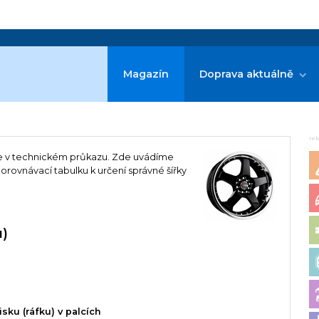
Magazín
Doprava aktuálně
re
e v technickém průkazu. Zde uvádíme
rovnávací tabulku k určení správné šířky
u)
isku (ráfku) v palcích