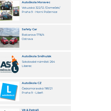
Autoškola Moravec
Votuzská 322/12 /Domeček/
Praha 9 - Horní Počernice
Safety Car
Balcarova 1716/4
Ostrava
Autoškola Sněhulák
Sokolovské náměstí 264
Liberec
Autoškola CZ
Českomoravská 1181/21
Praha 9 - Libeň
Vít & Petráň