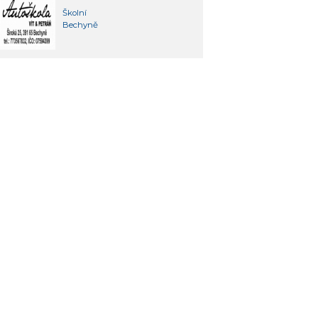
Školní
Bechyně