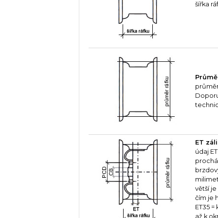
šířka r
Průměr
průměr
Doporu
techni
ET záli
údaj ET
procház
brzdov
milime
větší j
čím je 
ET35 = 
až k ok