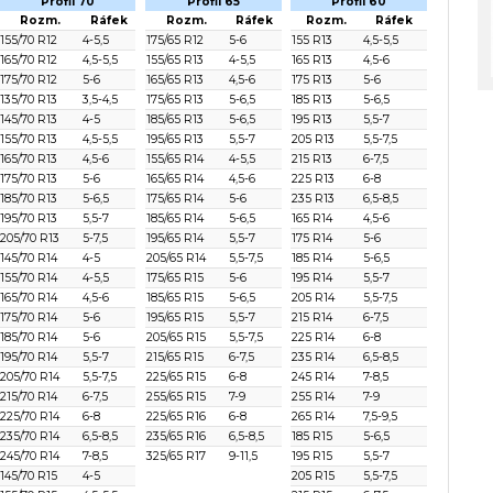
Profil 70
Profil 65
Profil 60
Rozm.
Ráfek
Rozm.
Ráfek
Rozm.
Ráfek
155/70 R12
4-5,5
175/65 R12
5-6
155 R13
4,5-5,5
165/70 R12
4,5-5,5
155/65 R13
4-5,5
165 R13
4,5-6
175/70 R12
5-6
165/65 R13
4,5-6
175 R13
5-6
135/70 R13
3,5-4,5
175/65 R13
5-6,5
185 R13
5-6,5
145/70 R13
4-5
185/65 R13
5-6,5
195 R13
5,5-7
155/70 R13
4,5-5,5
195/65 R13
5,5-7
205 R13
5,5-7,5
165/70 R13
4,5-6
155/65 R14
4-5,5
215 R13
6-7,5
175/70 R13
5-6
165/65 R14
4,5-6
225 R13
6-8
185/70 R13
5-6,5
175/65 R14
5-6
235 R13
6,5-8,5
195/70 R13
5,5-7
185/65 R14
5-6,5
165 R14
4,5-6
205/70 R13
5-7,5
195/65 R14
5,5-7
175 R14
5-6
145/70 R14
4-5
205/65 R14
5,5-7,5
185 R14
5-6,5
155/70 R14
4-5,5
175/65 R15
5-6
195 R14
5,5-7
165/70 R14
4,5-6
185/65 R15
5-6,5
205 R14
5,5-7,5
175/70 R14
5-6
195/65 R15
5,5-7
215 R14
6-7,5
185/70 R14
5-6
205/65 R15
5,5-7,5
225 R14
6-8
195/70 R14
5,5-7
215/65 R15
6-7,5
235 R14
6,5-8,5
205/70 R14
5,5-7,5
225/65 R15
6-8
245 R14
7-8,5
215/70 R14
6-7,5
255/65 R15
7-9
255 R14
7-9
225/70 R14
6-8
225/65 R16
6-8
265 R14
7,5-9,5
235/70 R14
6,5-8,5
235/65 R16
6,5-8,5
185 R15
5-6,5
245/70 R14
7-8,5
325/65 R17
9-11,5
195 R15
5,5-7
145/70 R15
4-5
205 R15
5,5-7,5