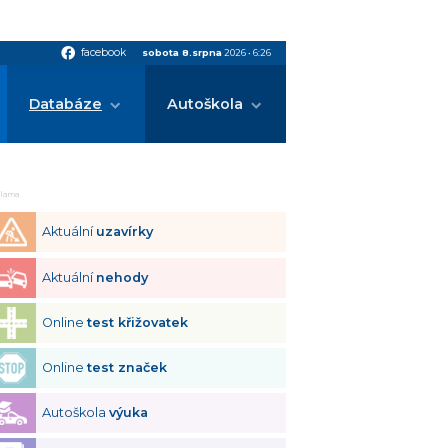
facebook
facebook
sobota 8.srpna
2026
•
6:26
Databáze
Autoškola
klama
Aktuální
uzavírky
Aktuální
nehody
Online
test křižovatek
Online
test značek
Autoškola
výuka