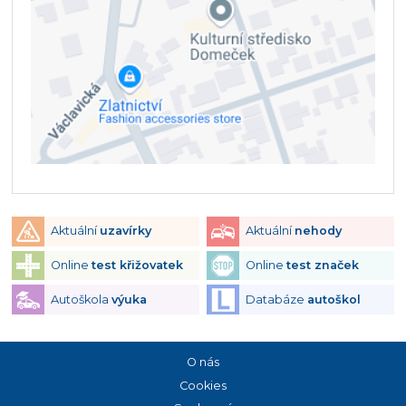
Aktuální
uzavírky
Aktuální
nehody
Online
test křižovatek
Online
test značek
Autoškola
výuka
Databáze
autoškol
O nás
Cookies