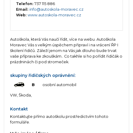
Telefon:
737 115 886
Email:
info@autoskola-moravec.cz
Web:
www.autoskola-moravec.cz
Autoškola, která Vás naučí řídit, více na webu. Autoškola
Moravec Vás s velkým úspěchem připraví i na vrácení ŘP I
školení řidičů. Záleží jenom na Vás jak dlouho bude trvat
vaše příprava ke zkouškám.. Co takhle si ho pořídit řidičák o
prázdninách či pod stromeček.
skupiny řidičských oprávnění:
B
osobní automobil
VW, Škoda,
Kontakt
Kontaktujte přímo autoškolu prostředictvím tohoto
formuláře.