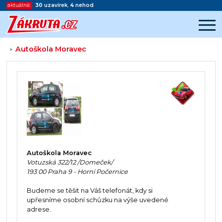
aktuálně:
30
uzavírek
,
4
nehod
Autoškola Moravec
>
Začátek reklamy
Konec reklamy
Autoškola Moravec
Votuzská 322/12 /Domeček/
193 00 Praha 9 - Horní Počernice
Budeme se těšit na Váš telefonát, kdy si
upřesníme osobní schůzku na výše uvedené
adrese.