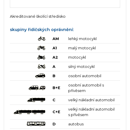
Akreditované školící středisko
skupiny řidičských oprávnění:
AM
lehký motocykl
A1
malý motocykl
A2
motocykl
A
silný motocykl
B
osobní automobil
osobní automobil s
B+E
přívěsem
C
velký nákladní automobil
velký nákladní automobil
C+E
s přívěsem
D
autobus