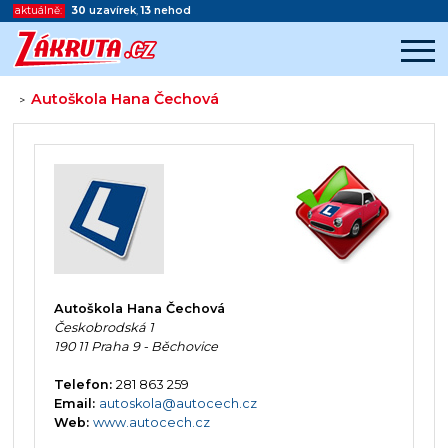
aktuálně:
30
uzavírek
,
13
nehod
Autoškola Hana Čechová
>
Začátek reklamy
Konec reklamy
Autoškola Hana Čechová
Českobrodská 1
190 11 Praha 9 - Běchovice
Telefon:
281 863 259
Email:
autoskola@autocech.cz
Web:
www.autocech.cz