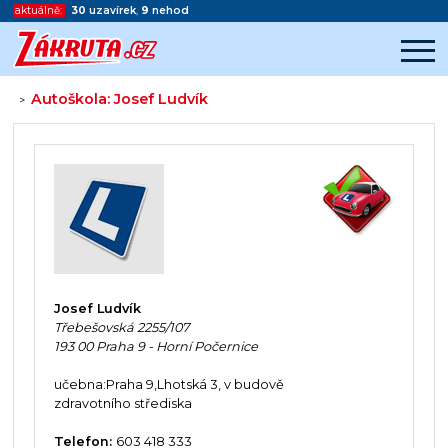
aktuálně:
30
uzavírek
,
9
nehod
Autoškola: Josef Ludvík
>
Začátek reklamy
Konec reklamy
Josef Ludvík
Třebešovská 2255/107
193 00 Praha 9 - Horní Počernice
učebna:Praha 9,Lhotská 3, v budově
zdravotního střediska
Telefon:
603 418 333