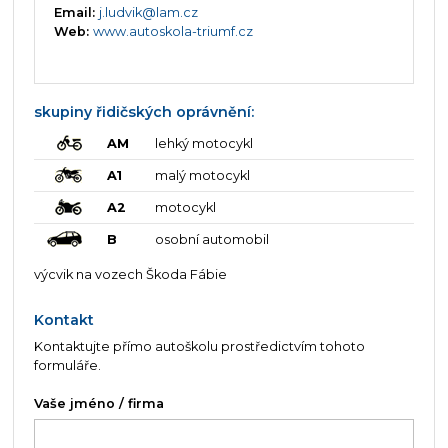
Email:
j.ludvik@lam.cz
Web:
www.autoskola-triumf.cz
skupiny řidičských oprávnění:
AM
lehký motocykl
A1
malý motocykl
A2
motocykl
B
osobní automobil
výcvik na vozech Škoda Fábie
Kontakt
Kontaktujte přímo autoškolu prostředictvím tohoto
formuláře.
Vaše jméno / firma