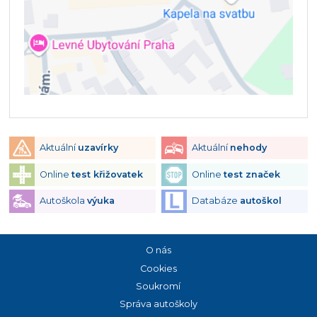
Aktuální
uzavírky
Aktuální
nehody
Online
test křižovatek
Online
test značek
Autoškola
výuka
Databáze
autoškol
O nás
Cookies
Soukromí
Správa autoškoly