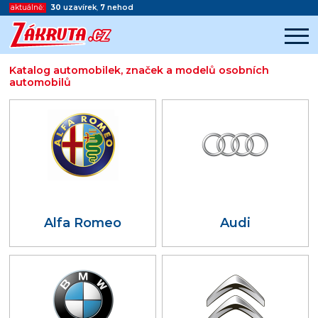
aktuálně:
30
uzavírek
,
7
nehod
Katalog automobilek, značek a modelů osobních
automobilů
Začátek reklamy
Konec reklamy
Alfa Romeo
Audi