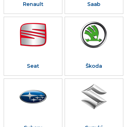
Renault
Saab
Seat
Škoda