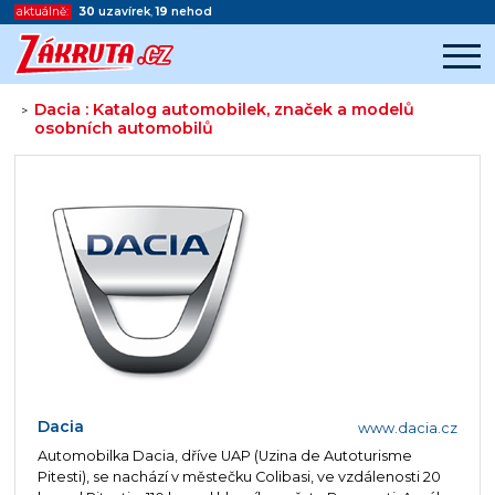
aktuálně:
30
uzavírek
,
19
nehod
Dacia : Katalog automobilek, značek a modelů
>
osobních automobilů
Začátek reklamy
Konec reklamy
Dacia
www.dacia.cz
Automobilka Dacia, dříve UAP (Uzina de Autoturisme
Pitesti), se nachází v městečku Colibasi, ve vzdálenosti 20