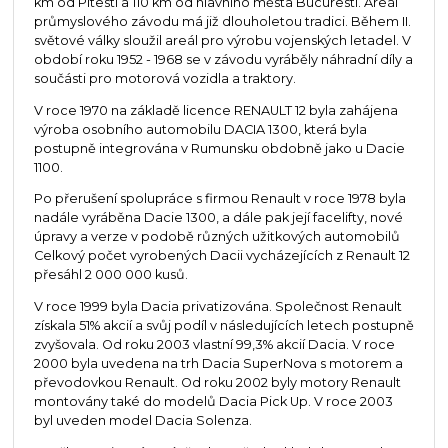
km od Pitesti a 110 km od hlavního města Bucuresti. Areál
průmyslového závodu má již dlouholetou tradici. Během II.
světové války sloužil areál pro výrobu vojenských letadel. V
období roku 1952 - 1968 se v závodu vyráběly náhradní díly a
součásti pro motorová vozidla a traktory.
V roce 1970 na základě licence RENAULT 12 byla zahájena
výroba osobního automobilu DACIA 1300, která byla
postupně integrována v Rumunsku obdobně jako u Dacie
1100.
Po přerušení spolupráce s firmou Renault v roce 1978 byla
nadále vyráběna Dacie 1300, a dále pak její facelifty, nové
úpravy a verze v podobě různých užitkových automobilů
Celkový počet vyrobených Dacii vycházejících z Renault 12
přesáhl 2 000 000 kusů.
V roce 1999 byla Dacia privatizována. Společnost Renault
získala 51% akcií a svůj podíl v následujících letech postupně
zvyšovala. Od roku 2003 vlastní 99,3% akcií Dacia. V roce
2000 byla uvedena na trh Dacia SuperNova s motorem a
převodovkou Renault. Od roku 2002 byly motory Renault
montovány také do modelů Dacia Pick Up. V roce 2003
byl uveden model Dacia Solenza.