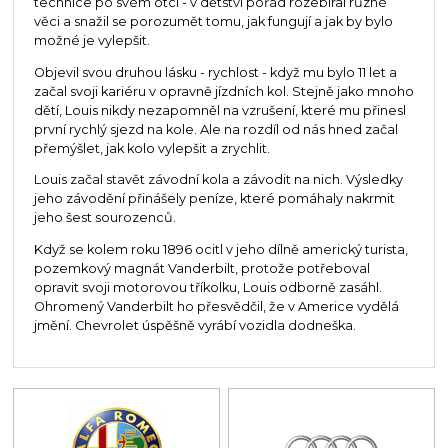
technice po svém otci - v dětství pořád rozebíral různé
věci a snažil se porozumět tomu, jak fungují a jak by bylo
možné je vylepšit.
Objevil svou druhou lásku - rychlost - když mu bylo 11 let a
začal svoji kariéru v opravně jízdních kol. Stejně jako mnoho
dětí, Louis nikdy nezapomněl na vzrušení, které mu přinesl
první rychlý sjezd na kole. Ale na rozdíl od nás hned začal
přemýšlet, jak kolo vylepšit a zrychlit.
Louis začal stavět závodní kola a závodit na nich. Výsledky
jeho závodění přinášely peníze, které pomáhaly nakrmit
jeho šest sourozenců.
Když se kolem roku 1896 ocitl v jeho dílně americký turista,
pozemkový magnát Vanderbilt, protože potřeboval
opravit svoji motorovou tříkolku, Louis odborně zasáhl.
Ohromený Vanderbilt ho přesvědčil, že v Americe vydělá
jmění. Chevrolet úspěšně vyrábí vozidla dodneška.