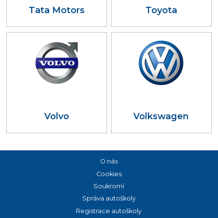
Tata Motors
Toyota
Volvo
Volkswagen
O nás
Cookies
Soukromí
Správa autoškoly
Registrace autoškoly