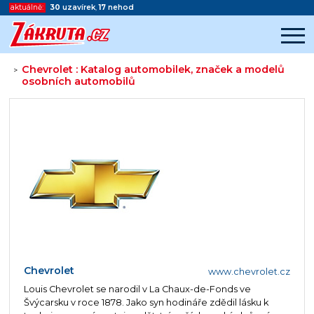
aktuálně:
30
uzavírek
,
17
nehod
Chevrolet : Katalog automobilek, značek a modelů
>
osobních automobilů
Začátek reklamy
Konec reklamy
Chevrolet
www.chevrolet.cz
Louis Chevrolet se narodil v La Chaux-de-Fonds ve
Švýcarsku v roce 1878. Jako syn hodináře zdědil lásku k