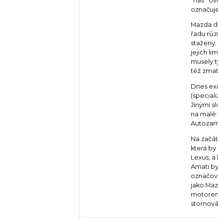
"has". Ú
označuje
Mazda dří
řadu růz
staženy.
jejich li
musely t
též zma
Dnes exi
(speciali
Jinými s
na malé 
Autozam 
Na začát
která by
Lexus, a
Amati by
označova
jako Maz
motorem 
stornován