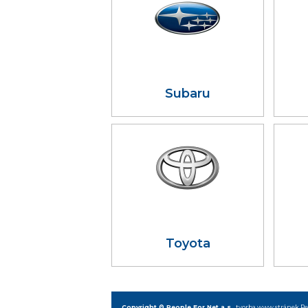
Subaru
Toyota
Copyright © People For Net a.s.
,
tvorba www stránek
Pe