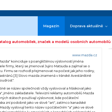
Magazín
Doprava aktuálně
atalog automobilek, značek a modelů osobních automobilů
re
www.mazda.cz
azda" koinciduje s poangličtěnou výslovností jména
ele firmy, který se jmenoval Jujiro Matsuda a zajímal se o
litu. Firmu se rozhodl přejmenovat na počest jak jeho rodiny,
astriánů.[3] Slovo mazda znamená v íránské Avestánštině
oudrost".
tině se název společnosti vždy vyslovoval a hláskoval jako
", jméno zakladatele. Televizní reklamy automobilů Mazda
ných státech používají výslovnost, kde počáteční
ka zní podobně jako ve slově "art", zatímco kanadské
Mazdy vyslovují tento název s počátečním "a" jako ve slově