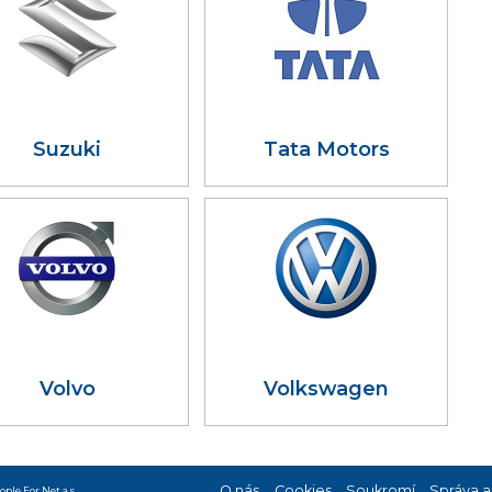
Suzuki
Tata Motors
Volvo
Volkswagen
O nás
Cookies
Soukromí
Správa a
ople For Net a.s.