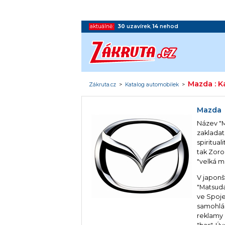
aktuálně:
30
uzavírek
,
14
nehod
Mazda : K
Zákruta.cz
>
Katalog automobilek
>
Mazda
Název "M
zakladat
spiritua
tak Zoro
"velká m
V japonš
"Matsuda
ve Spoje
samohlás
reklamy 