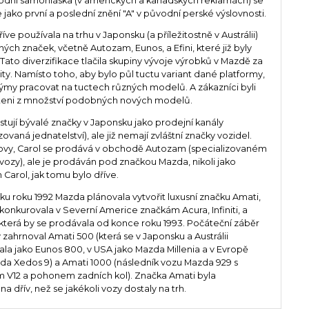
vodní samohláska (v amerických a kanadských reklamách) se
 jako první a poslední znění "A" v původní perské výslovnosti.
ve používala na trhu v Japonsku (a příležitostně v Austrálii)
ných značek, včetně Autozam, Eunos, a Efini, které již byly
 Tato diverzifikace tlačila skupiny vývoje výrobků v Mazdě za
mity. Namísto toho, aby bylo půl tuctu variant dané platformy,
ýmy pracovat na tuctech různých modelů. A zákazníci byli
teni z množství podobných nových modelů.
stují bývalé značky v Japonsku jako prodejní kanály
zovaná jednatelství), ale již nemají zvláštní značky vozidel.
lovy, Carol se prodává v obchodě Autozam (specializovaném
vozy), ale je prodáván pod značkou Mazda, nikoli jako
Carol, jak tomu bylo dříve.
ku roku 1992 Mazda plánovala vytvořit luxusní značku Amati,
 konkurovala v Severní Americe značkám Acura, Infiniti, a
 která by se prodávala od konce roku 1993. Počáteční záběr
 zahrnoval Amati 500 (která se v Japonsku a Austrálii
la jako Eunos 800, v USA jako Mazda Millenia a v Evropě
da Xedos 9) a Amati 1000 (následník vozu Mazda 929 s
V12 a pohonem zadních kol). Značka Amati byla
a dřív, než se jakékoli vozy dostaly na trh.