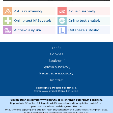
Aktuální
uzavírky
Aktuální
nehody
Online
test křižovatek
Online
test značek
Autoškola
výuka
Databáze
autoškol
O nás
Cookies
Soukromí
Správa autoškoly
Registrace autoškoly
Kontakt
Copyright © People For Net a.s.
,
tvorba www stránek
People For Net a.s.
Obsah stránek serveru www.zakruta.cz je chráněn autorským zákonem.
Kopírování a šíření textů, fotografií a dalšího obsahu portálu v jakékoli podobě bez
písemného souhlasu redakce je nezákonné.
Unauthorised copying and publishing of any content of this website is strictly prohibited.
Tento portál mediálně zastupuje Impression Media, s.r.o.