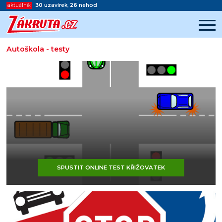
aktuálně:
30
uzavírek
,
26
nehod
Autoškola - testy
Začátek reklamy
Konec reklamy
SPUSTIT ONLINE TEST KŘIŽOVATEK