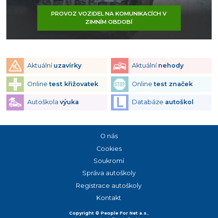
PROVOZ VOZIDEL NA KOMUNIKACÍCH V
ZIMNÍM OBDOBÍ
Aktuální
uzavírky
Aktuální
nehody
Online
test křižovatek
Online
test značek
Autoškola
výuka
Databáze
autoškol
O nás
Cookies
Soukromí
Správa autoškoly
Registrace autoškoly
Kontakt
Copyright © People For Net a.s.
,