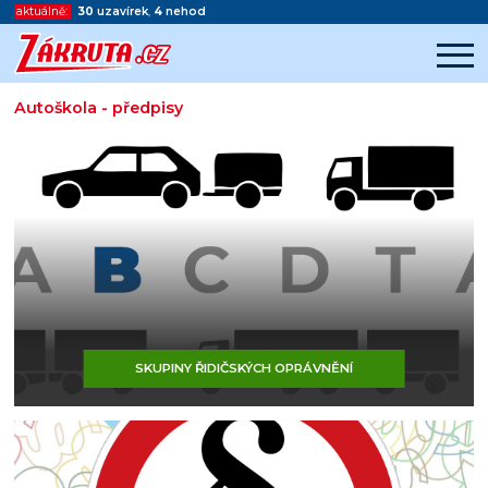
aktuálně:
30
uzavírek
,
4
nehod
Autoškola - předpisy
Začátek reklamy
Konec reklamy
SKUPINY ŘIDIČSKÝCH OPRÁVNĚNÍ