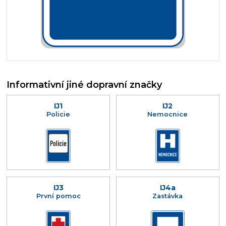
Informativní jiné dopravní značky
IJ1
IJ2
Policie
Nemocnice
IJ3
IJ4a
První pomoc
Zastávka