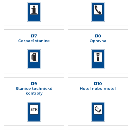
IJ7
IJ8
Čerpací stanice
Opravna
IJ9
IJ10
Stanice technické
Hotel nebo motel
kontroly