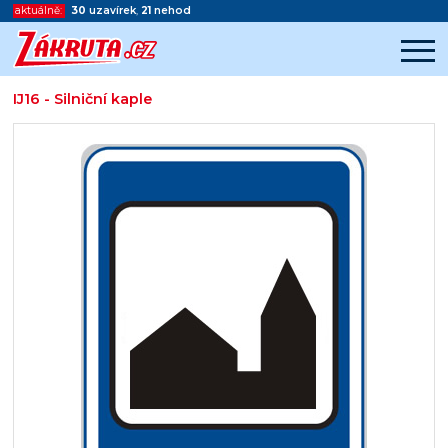
aktuálně:
30
uzavírek
,
21
nehod
IJ16 - Silniční kaple
Začátek reklamy
Konec reklamy