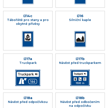
IJ14c
IJ16
Tábořiště pro stany a pro
Silniční kaple
obytné přívěsy
IJ17a
IJ17b
Truckpark
Návěst před truckparkem
IJ18a
IJ18b
Návěst před odpočívkou
Návěst před odbočením
na odpočívku