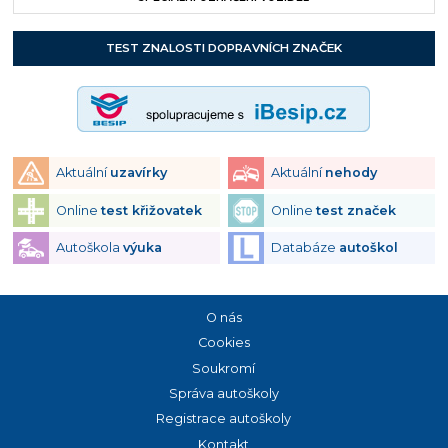
TEST ZNALOSTI DOPRAVNÍCH ZNAČEK
Aktuální
uzavírky
Aktuální
nehody
Online
test křižovatek
Online
test značek
Autoškola
výuka
Databáze
autoškol
O nás
Cookies
Soukromí
Správa autoškoly
Registrace autoškoly
Kontakt