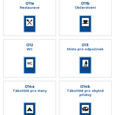
IJ11a
IJ11b
Restaurace
Občerstvení
IJ12
IJ13
WC
Místo pro odpočinek
IJ14a
IJ14b
Tábořiště pro stany
Tábořiště pro obytné
přívěsy