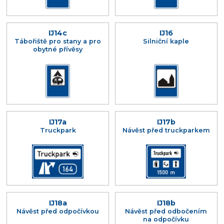
IJ14c
IJ16
Tábořiště pro stany a pro
Silniční kaple
obytné přívěsy
IJ17a
IJ17b
Truckpark
Návěst před truckparkem
IJ18a
IJ18b
Návěst před odpočívkou
Návěst před odbočením
na odpočívku