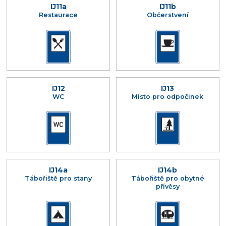
IJ11a
IJ11b
Restaurace
Občerstvení
IJ12
IJ13
WC
Místo pro odpočinek
IJ14a
IJ14b
Tábořiště pro stany
Tábořiště pro obytné
přívěsy