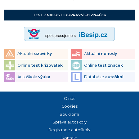
TEST ZNALOSTI DOPRAVNÍCH ZNAČEK
Aktuální
uzavírky
Aktuální
nehody
Online
test křižovatek
Online
test značek
Autoškola
výuka
Databáze
autoškol
O nás
Cookies
Soukromí
Správa autoškoly
Registrace autoškoly
Kontakt