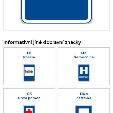
Informativní jiné dopravní značky
IJ1
IJ2
Policie
Nemocnice
IJ3
IJ4a
První pomoc
Zastávka