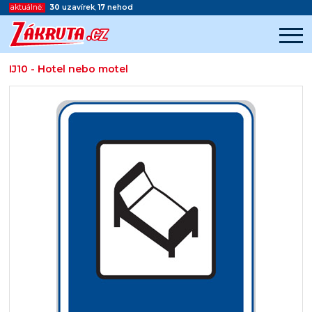
aktuálně:
30
uzavírek
,
17
nehod
IJ10 - Hotel nebo motel
Začátek reklamy
Konec reklamy