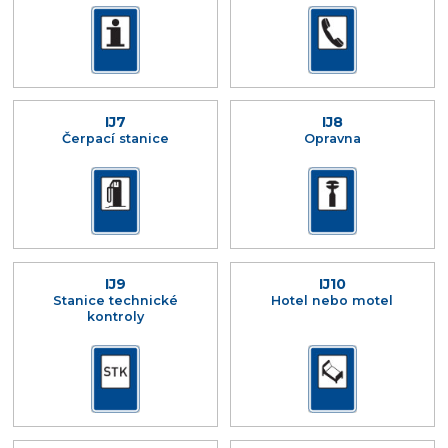
IJ7
IJ8
Čerpací stanice
Opravna
IJ9
IJ10
Stanice technické
Hotel nebo motel
kontroly