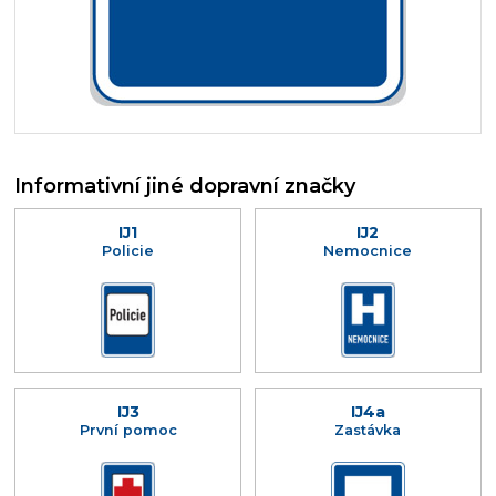
Informativní jiné dopravní značky
IJ1
IJ2
Policie
Nemocnice
IJ3
IJ4a
První pomoc
Zastávka