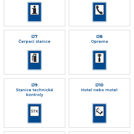
IJ7
IJ8
Čerpací stanice
Opravna
IJ9
IJ10
Stanice technické
Hotel nebo motel
kontroly