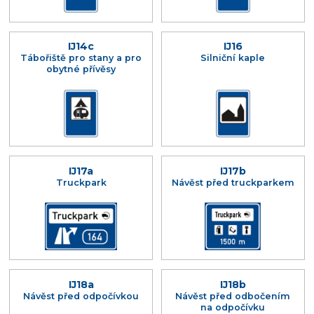
IJ14c
IJ16
Tábořiště pro stany a pro
Silniční kaple
obytné přívěsy
IJ17a
IJ17b
Truckpark
Návěst před truckparkem
IJ18a
IJ18b
Návěst před odpočívkou
Návěst před odbočením
na odpočívku