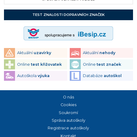
TEST ZNALOSTI DOPRAVNÍCH ZNAČEK
Aktuální
uzavírky
Aktuální
nehody
Online
test křižovatek
Online
test značek
Autoškola
výuka
Databáze
autoškol
O nás
Cookies
Soukromí
Správa autoškoly
Registrace autoškoly
Kontakt