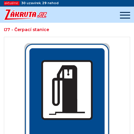
aktuálně:
30
uzavírek
,
29
nehod
IJ7 - Čerpací stanice
Začátek reklamy
Konec reklamy