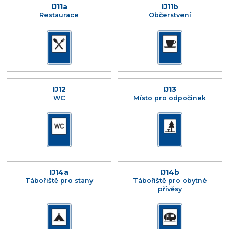
IJ11a
IJ11b
Restaurace
Občerstvení
IJ12
IJ13
WC
Místo pro odpočinek
IJ14a
IJ14b
Tábořiště pro stany
Tábořiště pro obytné
přívěsy