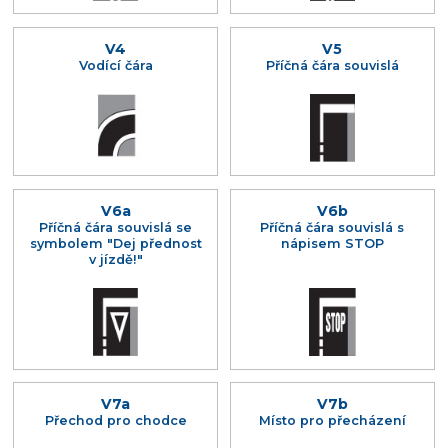
V4
V5
Vodící čára
Příčná čára souvislá
V6a
V6b
Příčná čára souvislá se
Příčná čára souvislá s
symbolem "Dej přednost
nápisem STOP
v jízdě!"
V7a
V7b
Přechod pro chodce
Místo pro přecházení