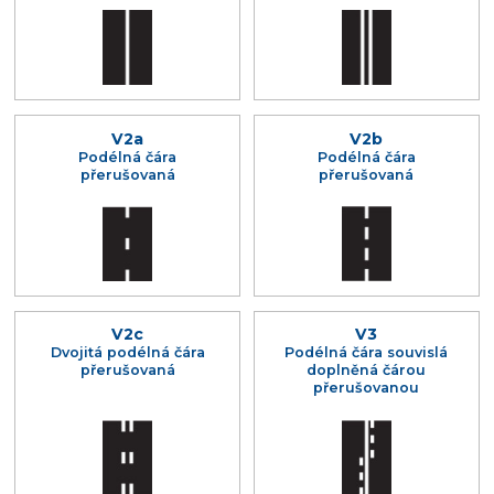
V2a
V2b
Podélná čára
Podélná čára
přerušovaná
přerušovaná
V2c
V3
Dvojitá podélná čára
Podélná čára souvislá
přerušovaná
doplněná čárou
přerušovanou