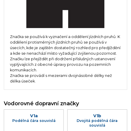
Značka se používá k vyznačení a oddělení jízdních pruhů. K
oddělení protisměrných jízdních pruhů se používá v
úsecích, kde je zajištěn dostatečný rozhled pro předjíždění
a kde se nenachází místo vyžadující zvýšenou pozornost.
Značku lze přejíždět při dodržení příslušných ustanovení
vyplývajících z obecné úpravy provozu na pozemních
komunikacích.
Značka se provádí s mezerami dvojnásobné délky než
délka úseček.
Vodorovné dopravní značky
V1a
V1b
Podélná čára souvislá
Dvojitá podélná čára
souvislá