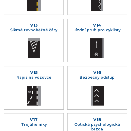
V13
V14
Šikmé rovnoběžné čáry
Jízdní pruh pro cyklisty
V15
V16
Nápis na vozovce
Bezpečný odstup
V17
V18
Trojúhelníky
Optická psychologická
brzda