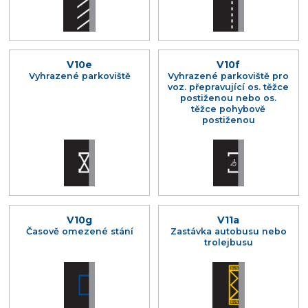
V10e
V10f
Vyhrazené parkoviště
Vyhrazené parkoviště pro
voz. přepravující os. těžce
postiženou nebo os.
těžce pohybově
postiženou
V10g
V11a
Časově omezené stání
Zastávka autobusu nebo
trolejbusu