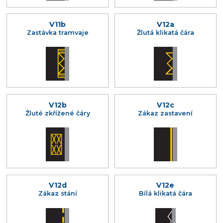
V11b
V12a
Zastávka tramvaje
Žlutá klikatá čára
V12b
V12c
Žluté zkřížené čáry
Zákaz zastavení
V12d
V12e
Zákaz stání
Bílá klikatá čára