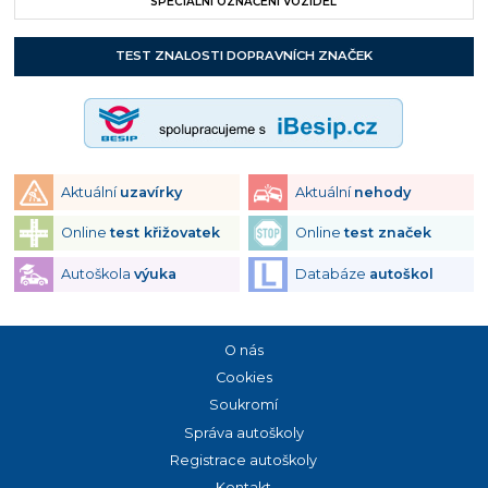
SPECIÁLNÍ OZNAČENÍ VOZIDEL
TEST ZNALOSTI DOPRAVNÍCH ZNAČEK
Aktuální
uzavírky
Aktuální
nehody
Online
test křižovatek
Online
test značek
Autoškola
výuka
Databáze
autoškol
O nás
Cookies
Soukromí
Správa autoškoly
Registrace autoškoly
Kontakt