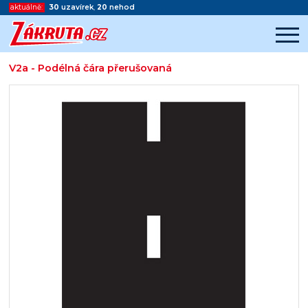
aktuálně:
30
uzavírek
,
20
nehod
V2a - Podélná čára přerušovaná
Začátek reklamy
Konec reklamy