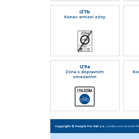
IZ7b
Konec emisní zóny
IZ9a
Zóna s dopravním
Ko
omezením
Copyright © People For Net a.s.
,
tvorba www stránek
Pe