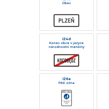
Obec
IZ4d
Konec obce v jazyce
národnostní menšiny
IZ6a
Pěší zóna