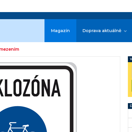
Magazín
Doprava aktuálně
omezením
V
D