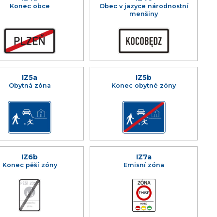
Konec obce
Obec v jazyce národnostní
menšiny
IZ5a
IZ5b
Obytná zóna
Konec obytné zóny
IZ6b
IZ7a
Konec pěší zóny
Emisní zóna