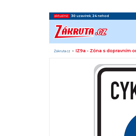
aktuálně:
30
uzavírek
,
24
nehod
IZ9a - Zóna s dopravním 
Zákruta.cz
>