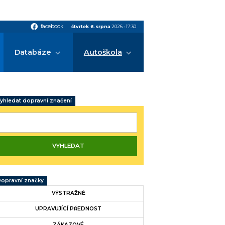
facebook
facebook
čtvrtek 6.srpna
2026
•
17:30
Databáze
Autoškola
yhledat dopravní značení
opravní značky
VÝSTRAŽNÉ
UPRAVUJÍCÍ PŘEDNOST
ZÁKAZOVÉ