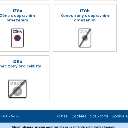
IZ8a
IZ8b
Zóna s dopravním
Konec zóny s dopravním
omezením
omezením
IZ9b
nec zóny pro cyklisty
O nás
Cookies
Soukromí
Správa a
ople For Net a.s.
Obsah stránek serveru www.zakruta.cz je chráněn autorským zákonem.