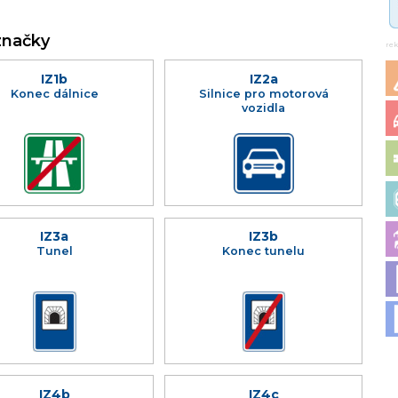
značky
re
IZ1b
IZ2a
Konec dálnice
Silnice pro motorová
vozidla
IZ3a
IZ3b
Tunel
Konec tunelu
IZ4b
IZ4c