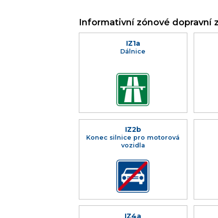
Informativní zónové dopravní 
IZ1a
Dálnice
IZ2b
Konec silnice pro motorová
vozidla
IZ4a