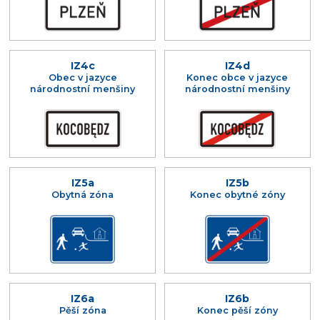
IZ4c
IZ4d
Obec v jazyce
Konec obce v jazyce
národnostní menšiny
národnostní menšiny
IZ5a
IZ5b
Obytná zóna
Konec obytné zóny
IZ6a
IZ6b
Pěší zóna
Konec pěší zóny