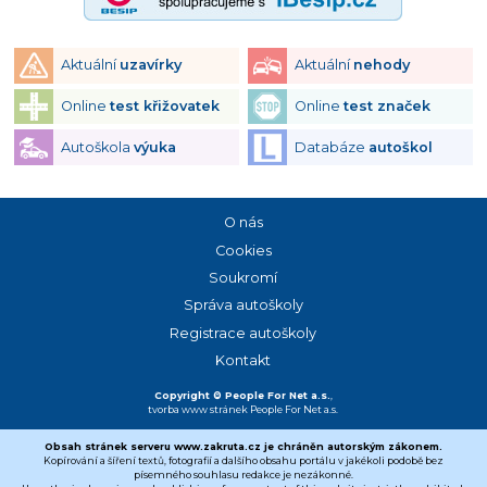
Aktuální
uzavírky
Aktuální
nehody
Online
test křižovatek
Online
test značek
Autoškola
výuka
Databáze
autoškol
O nás
Cookies
Soukromí
Správa autoškoly
Registrace autoškoly
Kontakt
Copyright © People For Net a.s.
,
tvorba www stránek
People For Net a.s.
Obsah stránek serveru www.zakruta.cz je chráněn autorským zákonem.
Kopírování a šíření textů, fotografií a dalšího obsahu portálu v jakékoli podobě bez
písemného souhlasu redakce je nezákonné.