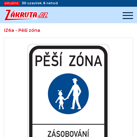
aktuálně:
30
uzavírek
,
6
nehod
IZ6a - Pěší zóna
Začátek reklamy
Konec reklamy