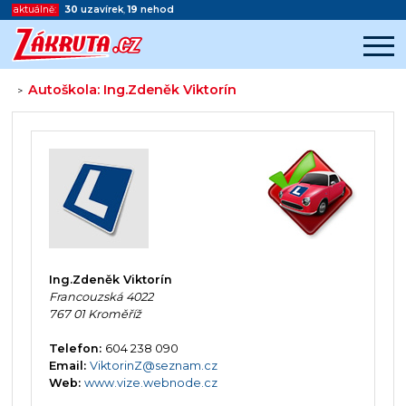
aktuálně:
30
uzavírek
,
19
nehod
Autoškola: Ing.Zdeněk Viktorín
>
Začátek reklamy
Konec reklamy
Ing.Zdeněk Viktorín
Francouzská 4022
767 01 Kroměříž
Telefon:
604 238 090
Email:
ViktorinZ@seznam.cz
Web:
www.vize.webnode.cz