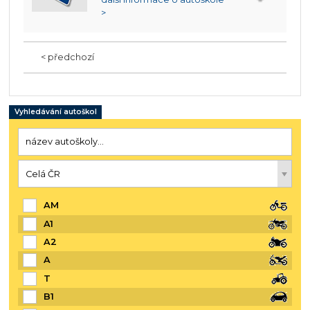
>
< předchozí
Vyhledávání autoškol
AM
A1
A2
A
T
B1