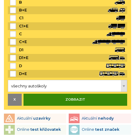
B
B+E
C1
C1+E
C
C+E
D1
D1+E
D
D+E
Aktuální
uzavírky
Aktuální
nehody
Online
test křižovatek
Online
test značek