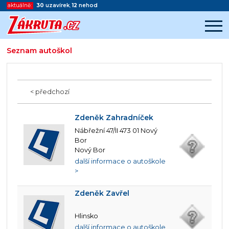
aktuálně:
30
uzavírek
,
12
nehod
Seznam autoškol
Začátek reklamy
Konec reklamy
< předchozí
Zdeněk Zahradníček
Nábřežní 47/II 473 01 Nový
Bor
Nový Bor
další informace o autoškole
>
Zdeněk Zavřel
Hlinsko
další informace o autoškole