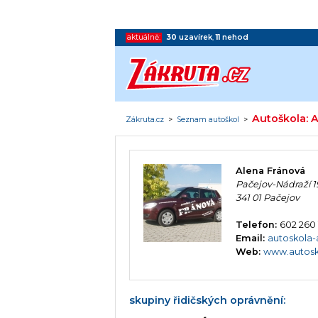
aktuálně:
30
uzavírek
,
11
nehod
Autoškola: 
Zákruta.cz
>
Seznam autoškol
>
Alena Fránová
Pačejov-Nádraží 1
341 01 Pačejov
Telefon:
602 260
Email:
autoskola-
Web:
www.autosk
skupiny řidičských oprávnění: