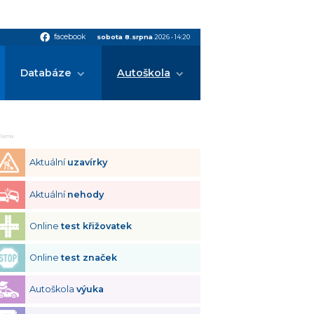
facebook
facebook
sobota 8.srpna
2026
•
14:20
Databáze
Autoškola
klama
Aktuální
uzavírky
Aktuální
nehody
Online
test křižovatek
Online
test značek
Autoškola
výuka