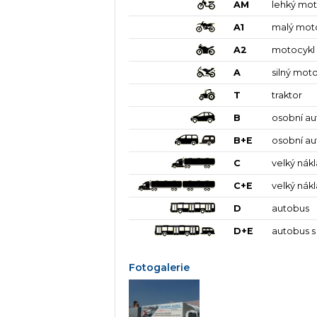
AM
lehký mot
A1
malý mot
A2
motocykl
A
silný mot
T
traktor
B
osobní a
B+E
osobní au
C
velký nák
C+E
velký nák
D
autobus
D+E
autobus s
Fotogalerie