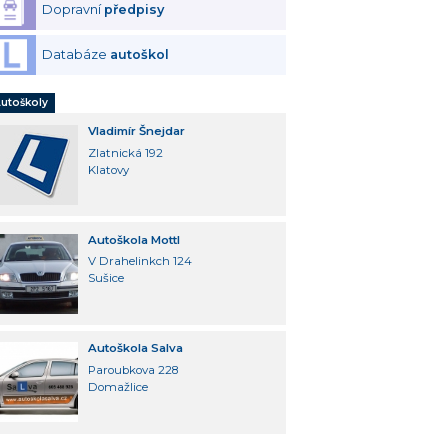
Dopravní
předpisy
Databáze
autoškol
utoškoly
Vladimír Šnejdar
Zlatnická 192
Klatovy
Autoškola Mottl
V Drahelinkch 124
Sušice
Autoškola Salva
Paroubkova 228
Domažlice