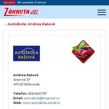
aktuálně:
30
uzavírek
,
2
nehod
Autoškola: Andrea Rašová
>
Začátek reklamy
Konec reklamy
Andrea Rašová
Stranné 37
470 02 Blíževedly
Telefon:
606 646 757
Email:
autoskola@mujmail.cz
Web:
www.autoskola.zaridi.to