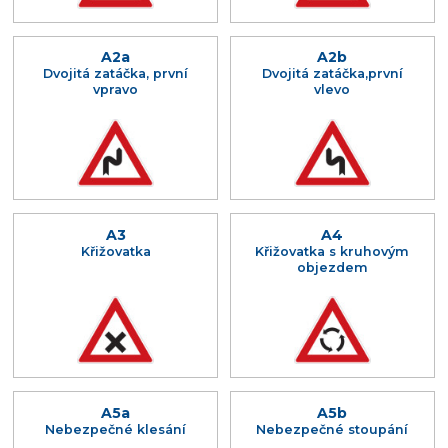
A2a
A2b
Dvojitá zatáčka, první
Dvojitá zatáčka,první
vpravo
vlevo
A3
A4
Křižovatka
Křižovatka s kruhovým
objezdem
A5a
A5b
Nebezpečné klesání
Nebezpečné stoupání