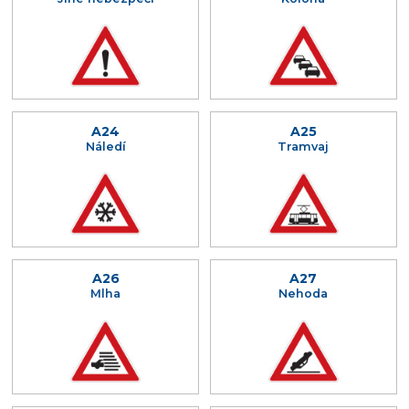
A24
A25
Náledí
Tramvaj
A26
A27
Mlha
Nehoda