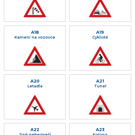
A18
A19
Kamení na vozovce
Cyklisté
A20
A21
Letadla
Tunel
A22
A23
Jiné nebezpečí
Kolona