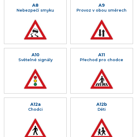
A8
A9
Nebezpečí smyku
Provoz v obou směrech
A10
A11
Světelné signály
Přechod pro chodce
A12a
A12b
Chodci
Děti