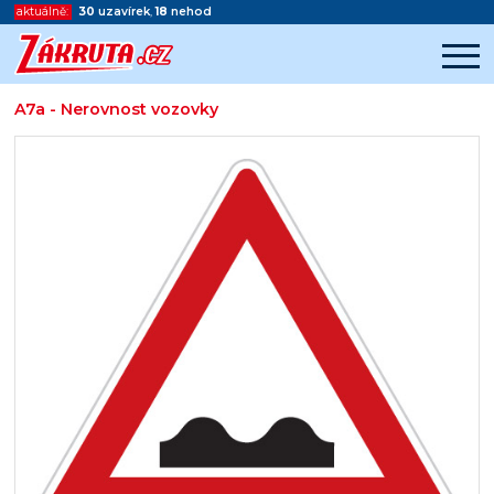
aktuálně:
30
uzavírek
,
18
nehod
A7a - Nerovnost vozovky
Začátek reklamy
Konec reklamy