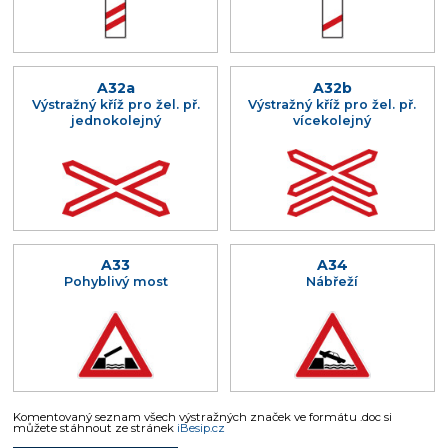
A32a
A32b
Výstražný kříž pro žel. př.
Výstražný kříž pro žel. př.
jednokolejný
vícekolejný
A33
A34
Pohyblivý most
Nábřeží
Komentovaný seznam všech výstražných značek ve formátu .doc si
můžete stáhnout ze stránek
iBesip.cz