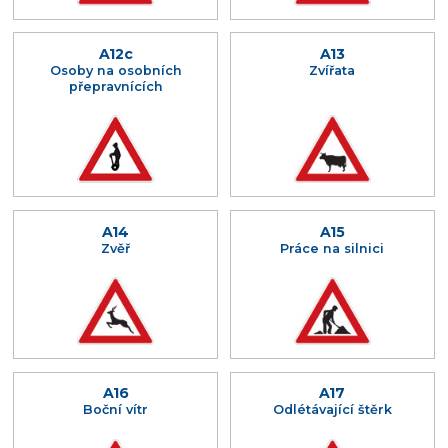
A12c
A13
Osoby na osobních
Zvířata
přepravnících
A14
A15
Zvěř
Práce na silnici
A16
A17
Boční vítr
Odlétávající štěrk