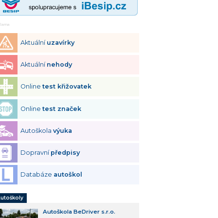
klama
Aktuální
uzavírky
Aktuální
nehody
Online
test křižovatek
Online
test značek
Autoškola
výuka
Dopravní
předpisy
Databáze
autoškol
utoškoly
Autoškola BeDriver s.r.o.