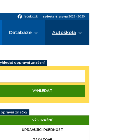
facebook
facebook
sobota 8.srpna
2026
•
20:30
Databáze
Autoškola
yhledat dopravní značení
opravní značky
VÝSTRAŽNÉ
UPRAVUJÍCÍ PŘEDNOST
ZÁKAZOVÉ