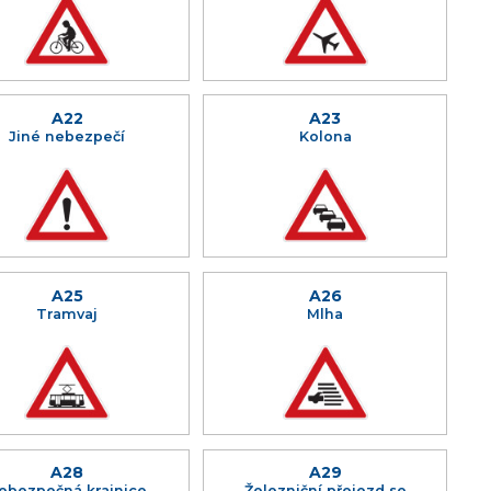
A22
A23
Jiné nebezpečí
Kolona
A25
A26
Tramvaj
Mlha
A28
A29
ebezpečná krajnice
Železniční přejezd se