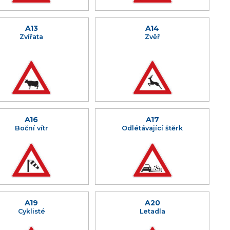
A13
A14
Zvířata
Zvěř
A16
A17
Boční vítr
Odlétávající štěrk
A19
A20
Cyklisté
Letadla