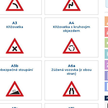
re
A3
A4
Křižovatka
Křižovatka s kruhovým
objezdem
A5b
A6a
ebezpečné stoupání
Zúžená vozovka (z obou
stran)
A