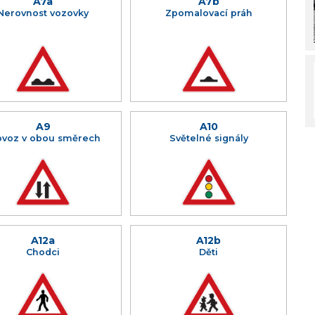
A7a
A7b
Nerovnost vozovky
Zpomalovací práh
A9
A10
ovoz v obou směrech
Světelné signály
A12a
A12b
Chodci
Děti