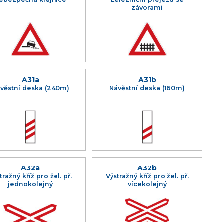
závorami
A31a
A31b
věstní deska (240m)
Návěstní deska (160m)
A32a
A32b
tražný kříž pro žel. př.
Výstražný kříž pro žel. př.
jednokolejný
vícekolejný