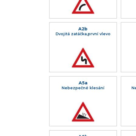
A2b
Dvojitá zatáčka,první vlevo
A5a
Nebezpečné klesání
N