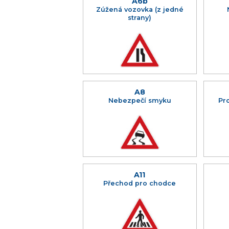
A6b
Zúžená vozovka (z jedné
strany)
A8
Nebezpečí smyku
Pr
A11
Přechod pro chodce