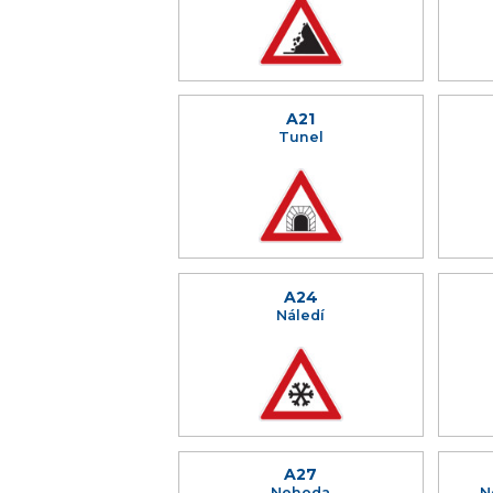
A21
Tunel
A24
Náledí
A27
Nehoda
N