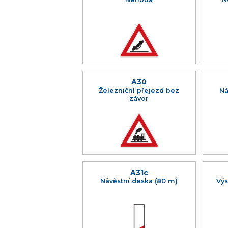
A30
Železniční přejezd bez
Ná
závor
A31c
Návěstní deska (80 m)
Výs