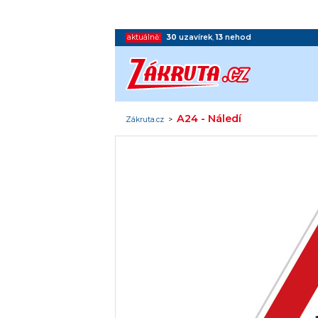
aktuálně:
30
uzavírek
,
13
nehod
A24 - Náledí
Zákruta.cz
>