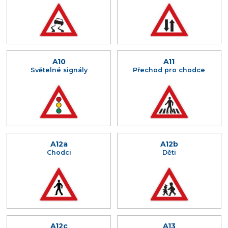
A10
A11
Světelné signály
Přechod pro chodce
A12a
A12b
Chodci
Děti
A12c
A13