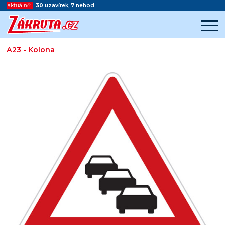
aktuálně:
30
uzavírek
,
7
nehod
A23 - Kolona
Začátek reklamy
Konec reklamy