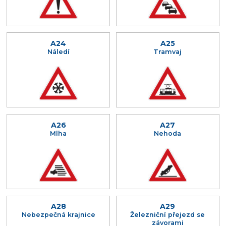
A24
A25
Náledí
Tramvaj
A26
A27
Mlha
Nehoda
A28
A29
Nebezpečná krajnice
Železniční přejezd se
závorami