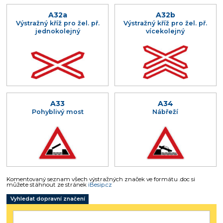
A32a
A32b
Výstražný kříž pro žel. př.
Výstražný kříž pro žel. př.
jednokolejný
vícekolejný
A33
A34
Pohyblivý most
Nábřeží
Komentovaný seznam všech výstražných značek ve formátu .doc si
můžete stáhnout ze stránek
iBesip.cz
Vyhledat dopravní značení