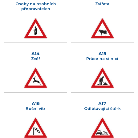
Osoby na osobních
Zvířata
přepravnících
A14
A15
Zvěř
Práce na silnici
A16
A17
Boční vítr
Odlétávající štěrk