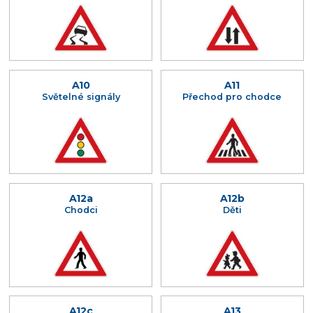
A10
A11
Světelné signály
Přechod pro chodce
A12a
A12b
Chodci
Děti
A12c
A13