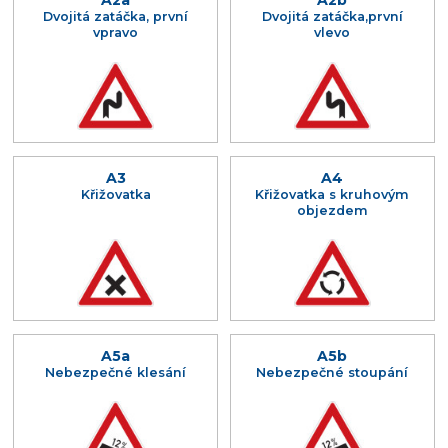
A2a
A2b
Dvojitá zatáčka, první
Dvojitá zatáčka,první
vpravo
vlevo
A3
A4
Křižovatka
Křižovatka s kruhovým
objezdem
A5a
A5b
Nebezpečné klesání
Nebezpečné stoupání