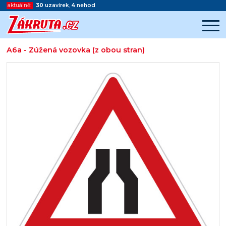
aktuálně:
30
uzavírek
,
4
nehod
A6a - Zúžená vozovka (z obou stran)
Začátek reklamy
Konec reklamy