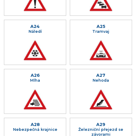
A24
A25
Náledí
Tramvaj
A26
A27
Mlha
Nehoda
A28
A29
Nebezpečná krajnice
Železniční přejezd se
závorami