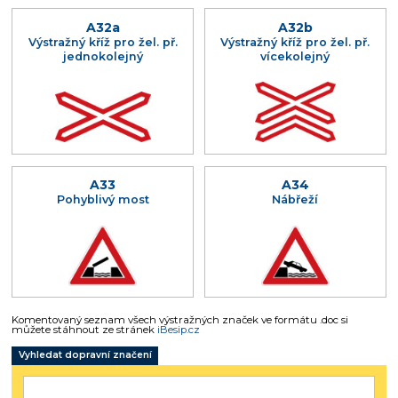
A32a
A32b
Výstražný kříž pro žel. př.
Výstražný kříž pro žel. př.
jednokolejný
vícekolejný
A33
A34
Pohyblivý most
Nábřeží
Komentovaný seznam všech výstražných značek ve formátu .doc si
můžete stáhnout ze stránek
iBesip.cz
Vyhledat dopravní značení