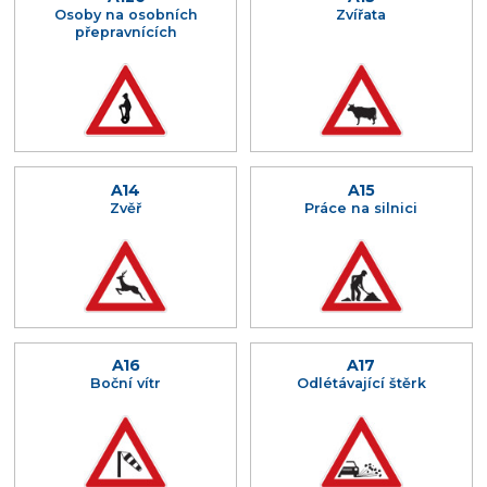
Osoby na osobních
Zvířata
přepravnících
A14
A15
Zvěř
Práce na silnici
A16
A17
Boční vítr
Odlétávající štěrk