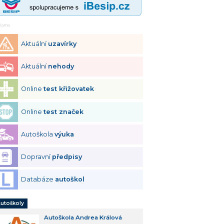
klama
Aktuální
uzavírky
Aktuální
nehody
Online
test křižovatek
Online
test značek
Autoškola
výuka
Dopravní
předpisy
Databáze
autoškol
utoškoly
Autoškola Andrea Králová