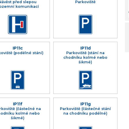
Návěst před slepou
Parkoviště
ozemní komunikací
IP11c
IP11d
oviště (podélné stání)
Parkoviště (stání na
chodníku kolmé nebo
šikmé)
IP11f
IP11g
rkoviště (částečné na
Parkoviště (částečné stání
hodníku kolmé nebo
na chodníku podélné)
šikmé)