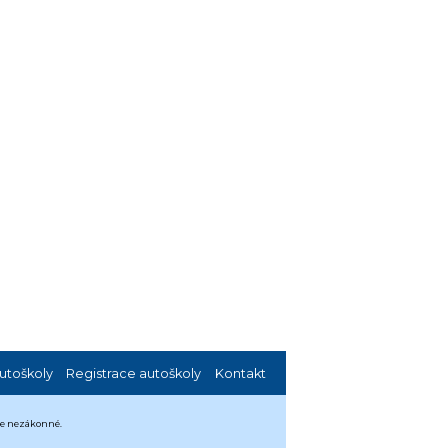
utoškoly
Registrace autoškoly
Kontakt
 je nezákonné.