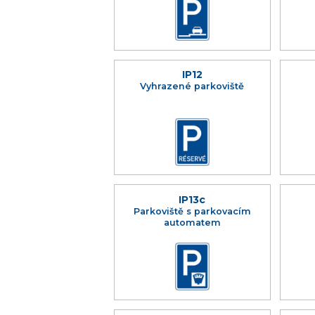
IP12
Vyhrazené parkoviště
IP13c
Parkoviště s parkovacím
automatem