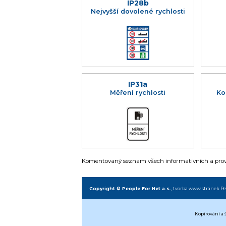
IP28b
Nejvyšší dovolené rychlosti
IP31a
Měření rychlosti
Ko
Komentovaný seznam všech informativních a provo
Copyright © People For Net a.s.
,
tvorba www stránek
Pe
Kopírování a 