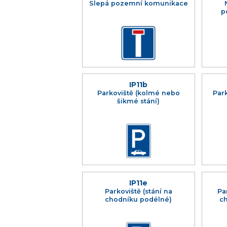
Slepá pozemní komunikace
p
IP11b
Parkoviště (kolmé nebo
Park
šikmé stání)
IP11e
Parkoviště (stání na
Pa
chodníku podélné)
c