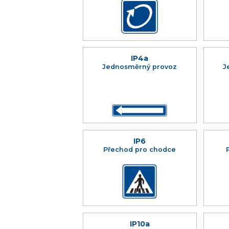
IP4a
Jednosměrný provoz
J
IP6
Přechod pro chodce
IP10a