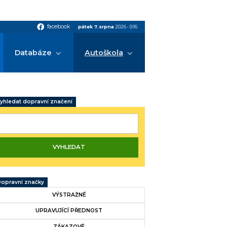
facebook
facebook
pátek 7.srpna
2026
•
0:16
Databáze
Autoškola
yhledat dopravní značení
opravní značky
VÝSTRAŽNÉ
UPRAVUJÍCÍ PŘEDNOST
ZÁKAZOVÉ