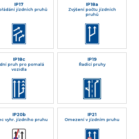
IP17
IP18a
řádání jízdních pruhů
Zvýšení počtu jízdních
pruhů
IP18c
IP19
zdní pruh pro pomalá
Řadící pruhy
vozidla
IP20b
IP21
c vyhr. jízdního pruhu
Omezení v jízdním pruhu