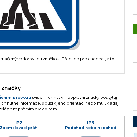
značený vodorovnou značkou "Přechod pro chodce", a to
í značky
lničním provozu
svislé informativní dopravní značky poskytují
h nutné informace, slouží k jeho orientaci nebo mu ukládají
zvláštním právním předpisem.
IP2
IP3
Zpomalovací práh
Podchod nebo nadchod