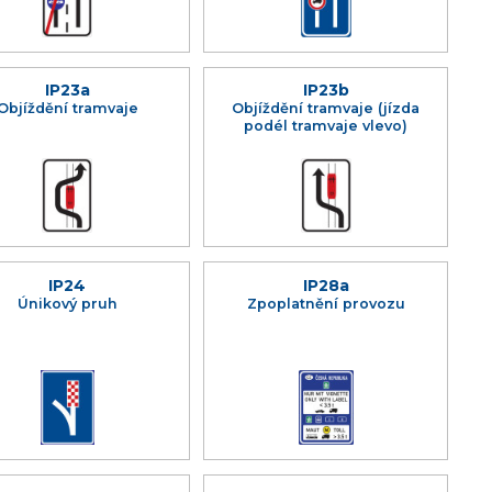
IP23a
IP23b
Objíždění tramvaje
Objíždění tramvaje (jízda
podél tramvaje vlevo)
IP24
IP28a
Únikový pruh
Zpoplatnění provozu