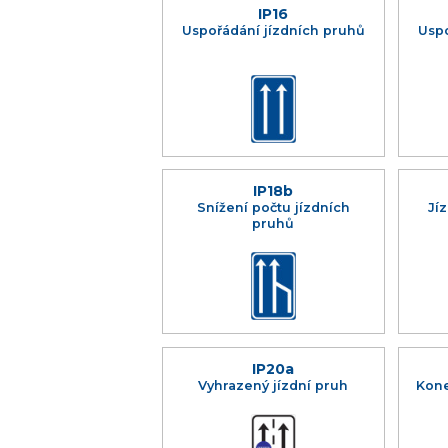
IP16
Uspořádání jízdních pruhů
Uspo
IP18b
Snížení počtu jízdních
Jí
pruhů
IP20a
Vyhrazený jízdní pruh
Kone