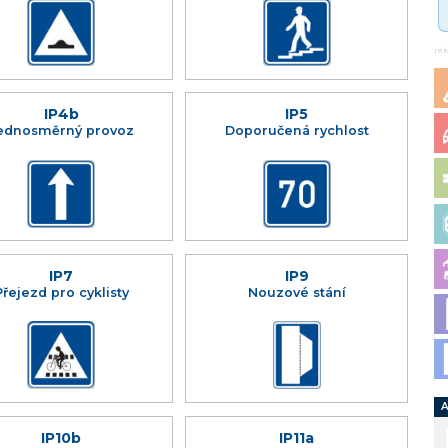
re
IP4b
IP5
ednosměrný provoz
Doporučená rychlost
IP7
IP9
Přejezd pro cyklisty
Nouzové stání
A
IP10b
IP11a