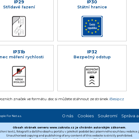
IP29
IP30
Střídavé řazení
Státní hranice
IP31b
IP32
nec měření rychlosti
Bezpečný odstup
zních značek ve formátu .doc si můžete stáhnout ze stránek
iBesip.cz
O nás
Cookies
Soukromí
Správa a
ople For Net a.s.
Obsah stránek serveru www.zakruta.cz je chráněn autorským zákonem.
šíření textů, fotografií a dalšího obsahu portálu v jakékoli podobě bez písemného souhlasu redakce
Unauthorised copying and publishing of any content of this website is strictly prohibited.