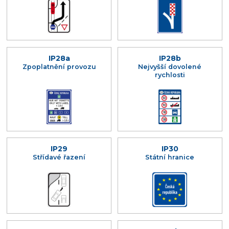
IP28a
IP28b
Zpoplatnění provozu
Nejvyšší dovolené
rychlosti
IP29
IP30
Střídavé řazení
Státní hranice