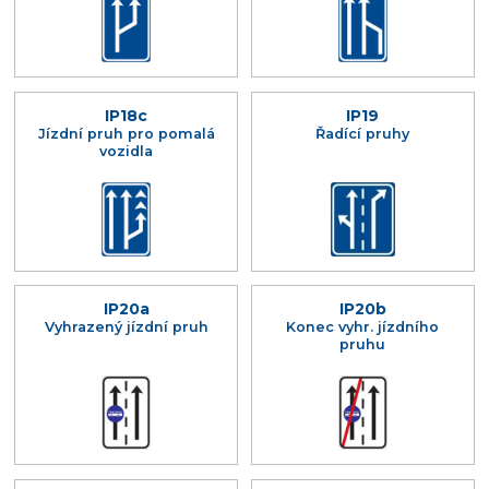
IP18c
IP19
Jízdní pruh pro pomalá
Řadící pruhy
vozidla
IP20a
IP20b
Vyhrazený jízdní pruh
Konec vyhr. jízdního
pruhu