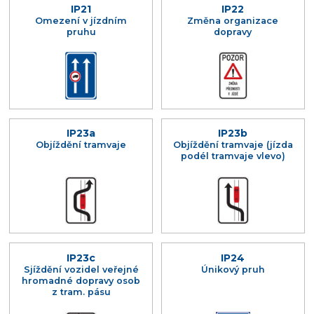
IP21
IP22
Omezení v jízdním
Změna organizace
pruhu
dopravy
IP23a
IP23b
Objíždění tramvaje
Objíždění tramvaje (jízda
podél tramvaje vlevo)
IP23c
IP24
Sjíždění vozidel veřejné
Únikový pruh
hromadné dopravy osob
z tram. pásu