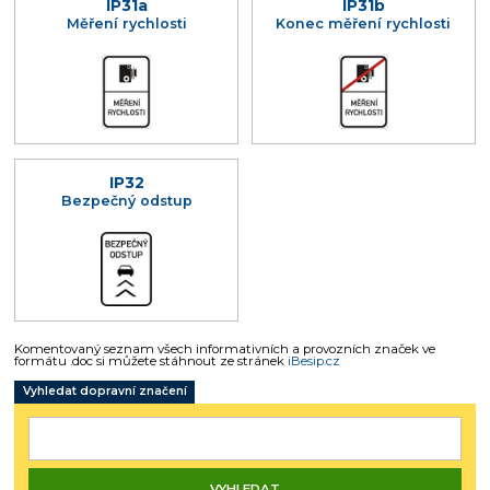
IP31a
IP31b
Měření rychlosti
Konec měření rychlosti
IP32
Bezpečný odstup
Komentovaný seznam všech informativních a provozních značek ve
formátu .doc si můžete stáhnout ze stránek
iBesip.cz
Vyhledat dopravní značení