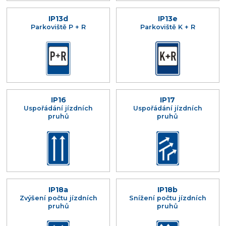
IP13d
IP13e
Parkoviště P + R
Parkoviště K + R
IP16
IP17
Uspořádání jízdních
Uspořádání jízdních
pruhů
pruhů
IP18a
IP18b
Zvýšení počtu jízdních
Snížení počtu jízdních
pruhů
pruhů