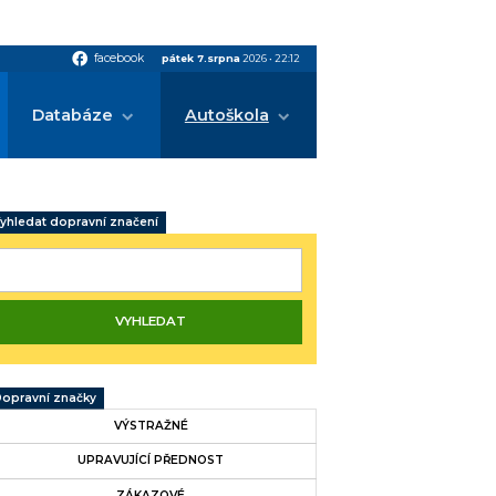
facebook
facebook
pátek 7.srpna
2026
•
22:12
Databáze
Autoškola
yhledat dopravní značení
opravní značky
VÝSTRAŽNÉ
UPRAVUJÍCÍ PŘEDNOST
ZÁKAZOVÉ