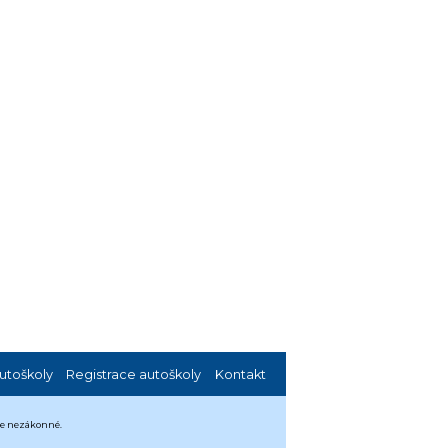
utoškoly
Registrace autoškoly
Kontakt
 je nezákonné.