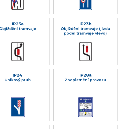
IP23a
IP23b
Objíždění tramvaje
Objíždění tramvaje (jízda
podél tramvaje vlevo)
IP24
IP28a
Únikový pruh
Zpoplatnění provozu