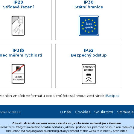
IP29
IP30
Střídavé řazení
Státní hranice
IP31b
IP32
nec měření rychlosti
Bezpečný odstup
zních značek ve formátu .doc si můžete stáhnout ze stránek
iBesip.cz
O nás
Cookies
Soukromí
Správa a
ople For Net a.s.
Obsah stránek serveru www.zakruta.cz je chráněn autorským zákonem.
šíření textů, fotografií a dalšího obsahu portálu v jakékoli podobě bez písemného souhlasu redakce
Unauthorised copying and publishing of any content of this website is strictly prohibited.