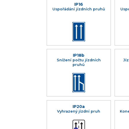
IP16
Uspořádání jízdních pruhů
Uspo
IP18b
Snížení počtu jízdních
Jí
pruhů
IP20a
Vyhrazený jízdní pruh
Kone