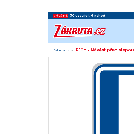
aktuálně:
30
uzavírek
,
6
nehod
IP10b - Návěst před slep
Zákruta.cz
>