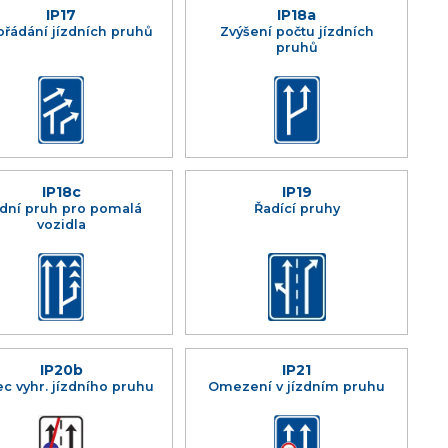
IP17
IP18a
řádání jízdních pruhů
Zvýšení počtu jízdních
pruhů
IP18c
IP19
zdní pruh pro pomalá
Řadící pruhy
vozidla
IP20b
IP21
c vyhr. jízdního pruhu
Omezení v jízdním pruhu