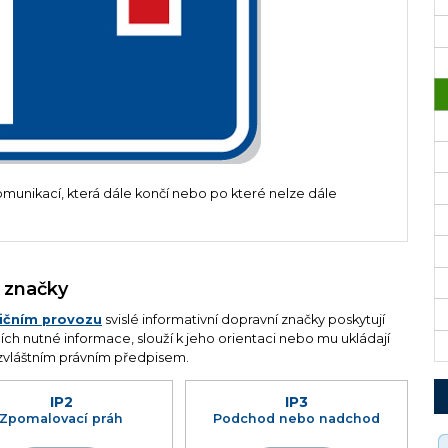
unikací, která dále končí nebo po které nelze dále
í značky
lničním provozu
svislé informativní dopravní značky poskytují
h nutné informace, slouží k jeho orientaci nebo mu ukládají
zvláštním právním předpisem.
IP2
IP3
Zpomalovací práh
Podchod nebo nadchod