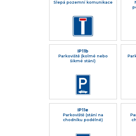
Slepá pozemní komunikace
p
IP11b
Parkoviště (kolmé nebo
Park
šikmé stání)
IP11e
Parkoviště (stání na
Pa
chodníku podélné)
c