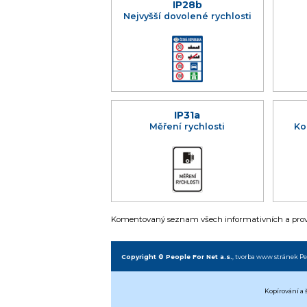
IP28b
Nejvyšší dovolené rychlosti
IP31a
Měření rychlosti
Ko
Komentovaný seznam všech informativních a provo
Copyright © People For Net a.s.
,
tvorba www stránek
Pe
Kopírování a 