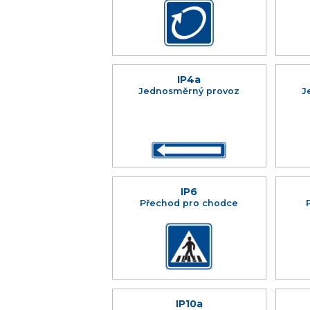
IP4a
Jednosměrný provoz
J
IP6
Přechod pro chodce
IP10a