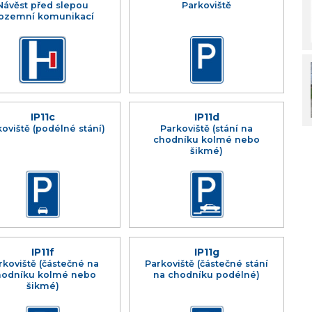
Návěst před slepou
Parkoviště
ozemní komunikací
IP11c
IP11d
oviště (podélné stání)
Parkoviště (stání na
chodníku kolmé nebo
šikmé)
IP11f
IP11g
rkoviště (částečné na
Parkoviště (částečné stání
hodníku kolmé nebo
na chodníku podélné)
šikmé)