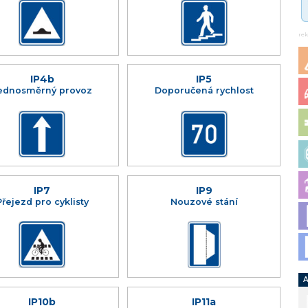
re
IP4b
IP5
ednosměrný provoz
Doporučená rychlost
IP7
IP9
Přejezd pro cyklisty
Nouzové stání
A
IP10b
IP11a