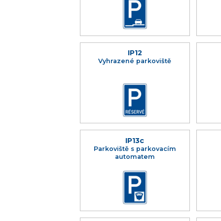
IP12
Vyhrazené parkoviště
IP13c
Parkoviště s parkovacím
automatem