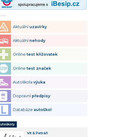
klama
Aktuální
uzavírky
Aktuální
nehody
Online
test křižovatek
Online
test značek
Autoškola
výuka
Dopravní
předpisy
Databáze
autoškol
utoškoly
Vít & Petráň