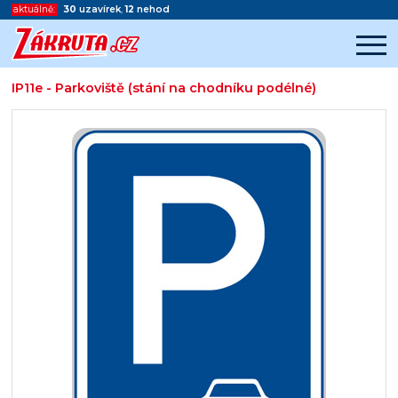
aktuálně:
30
uzavírek
,
12
nehod
IP11e - Parkoviště (stání na chodníku podélné)
Začátek reklamy
Konec reklamy