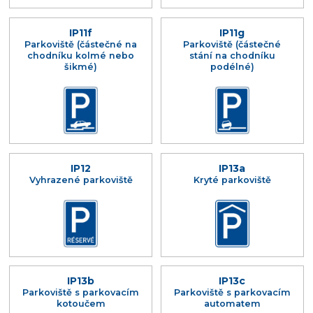
IP11f
IP11g
Parkoviště (částečné na
Parkoviště (částečné
chodníku kolmé nebo
stání na chodníku
šikmé)
podélné)
IP12
IP13a
Vyhrazené parkoviště
Kryté parkoviště
IP13b
IP13c
Parkoviště s parkovacím
Parkoviště s parkovacím
kotoučem
automatem