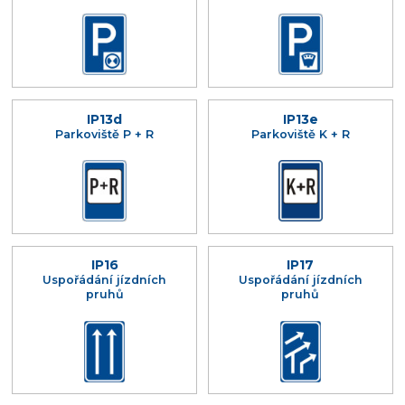
IP13d
IP13e
Parkoviště P + R
Parkoviště K + R
IP16
IP17
Uspořádání jízdních
Uspořádání jízdních
pruhů
pruhů