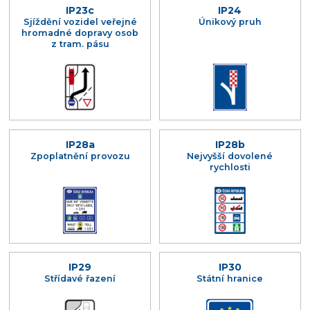
IP23c
IP24
Sjíždění vozidel veřejné
Únikový pruh
hromadné dopravy osob
z tram. pásu
IP28a
IP28b
Zpoplatnění provozu
Nejvyšší dovolené
rychlosti
IP29
IP30
Střídavé řazení
Státní hranice