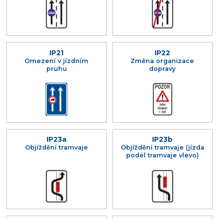
IP21
IP22
Omezení v jízdním
Změna organizace
pruhu
dopravy
IP23a
IP23b
Objíždění tramvaje
Objíždění tramvaje (jízda
podél tramvaje vlevo)