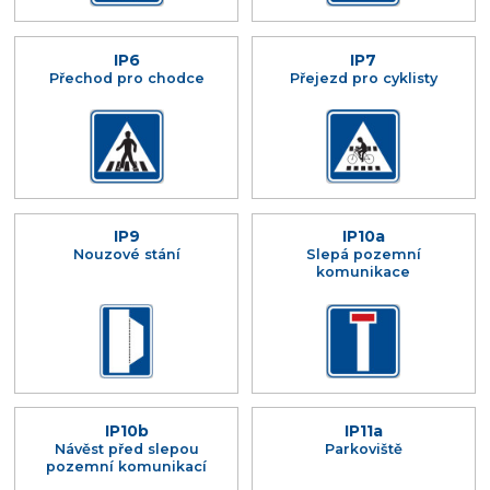
IP6
IP7
Přechod pro chodce
Přejezd pro cyklisty
IP9
IP10a
Nouzové stání
Slepá pozemní
komunikace
IP10b
IP11a
Návěst před slepou
Parkoviště
pozemní komunikací