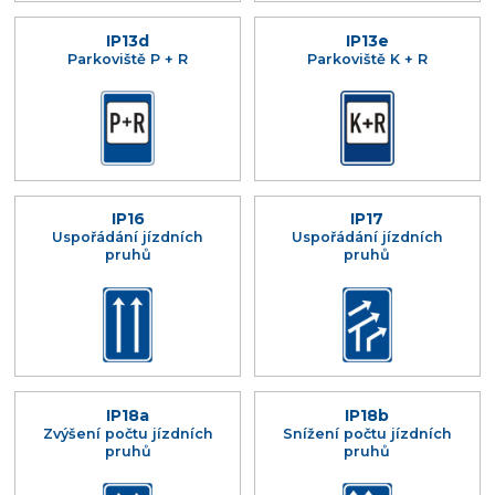
IP13d
IP13e
Parkoviště P + R
Parkoviště K + R
IP16
IP17
Uspořádání jízdních
Uspořádání jízdních
pruhů
pruhů
IP18a
IP18b
Zvýšení počtu jízdních
Snížení počtu jízdních
pruhů
pruhů