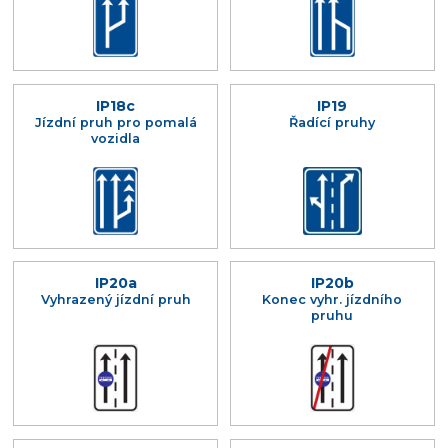
IP18c
IP19
Jízdní pruh pro pomalá
Řadící pruhy
vozidla
IP20a
IP20b
Vyhrazený jízdní pruh
Konec vyhr. jízdního
pruhu