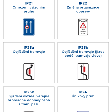
IP21
IP22
Omezení v jízdním
Změna organizace
pruhu
dopravy
IP23a
IP23b
Objíždění tramvaje
Objíždění tramvaje (jízda
podél tramvaje vlevo)
IP23c
IP24
Sjíždění vozidel veřejné
Únikový pruh
hromadné dopravy osob
z tram. pásu