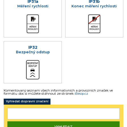
IP31a
IP31b
Měření rychlosti
Konec měření rychlosti
IP32
Bezpečný odstup
Komentovaný seznam všech informativních a provozních značek ve
formátu .doc si můžete stáhnout ze stránek
iBesip.cz
Vyhledat dopravní značení