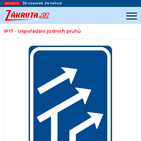
aktuálně:
30
uzavírek
,
24
nehod
IP17 - Uspořádání jízdních pruhů
Začátek reklamy
Konec reklamy