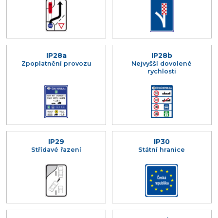
IP28a
IP28b
Zpoplatnění provozu
Nejvyšší dovolené
rychlosti
IP29
IP30
Střídavé řazení
Státní hranice