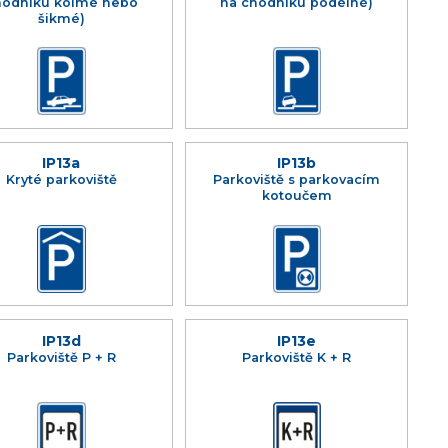
hodníku kolmé nebo
na chodníku podélné)
šikmé)
IP13a
IP13b
Kryté parkoviště
Parkoviště s parkovacím
kotoučem
IP13d
IP13e
Parkoviště P + R
Parkoviště K + R