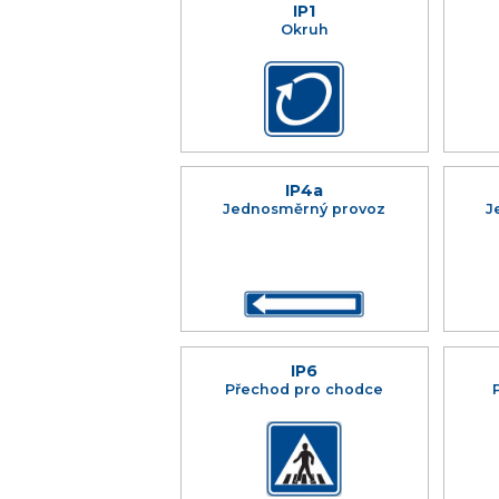
IP1
Okruh
IP4a
Jednosměrný provoz
J
IP6
Přechod pro chodce