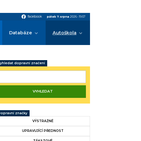
facebook
facebook
pátek 7.srpna
2026
•
19:57
Databáze
Autoškola
yhledat dopravní značení
opravní značky
VÝSTRAŽNÉ
UPRAVUJÍCÍ PŘEDNOST
ZÁKAZOVÉ