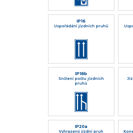
IP16
Uspořádání jízdních pruhů
Uspo
IP18b
Snížení počtu jízdních
Jí
pruhů
IP20a
Vyhrazený jízdní pruh
Kone