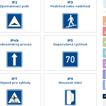
IP2
IP3
Zpomalovací práh
Podchod nebo nadchod
re
IP4b
IP5
ednosměrný provoz
Doporučená rychlost
IP7
IP9
Přejezd pro cyklisty
Nouzové stání
A