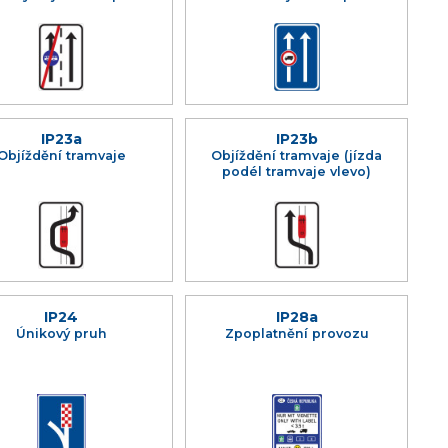
IP23a
IP23b
Objíždění tramvaje
Objíždění tramvaje (jízda
podél tramvaje vlevo)
IP24
IP28a
Únikový pruh
Zpoplatnění provozu