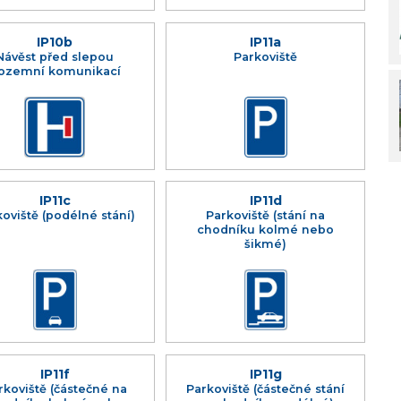
IP10b
IP11a
Návěst před slepou
Parkoviště
ozemní komunikací
IP11c
IP11d
oviště (podélné stání)
Parkoviště (stání na
chodníku kolmé nebo
šikmé)
IP11f
IP11g
rkoviště (částečné na
Parkoviště (částečné stání