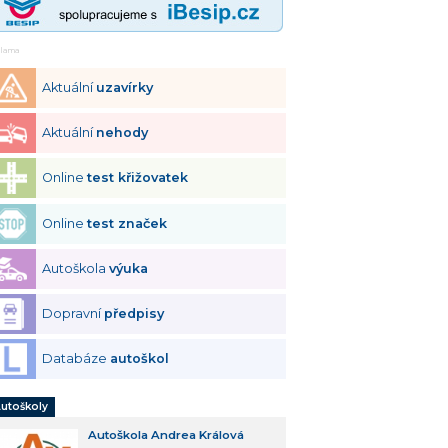
klama
Aktuální
uzavírky
Aktuální
nehody
Online
test křižovatek
Online
test značek
Autoškola
výuka
Dopravní
předpisy
Databáze
autoškol
utoškoly
Autoškola Andrea Králová