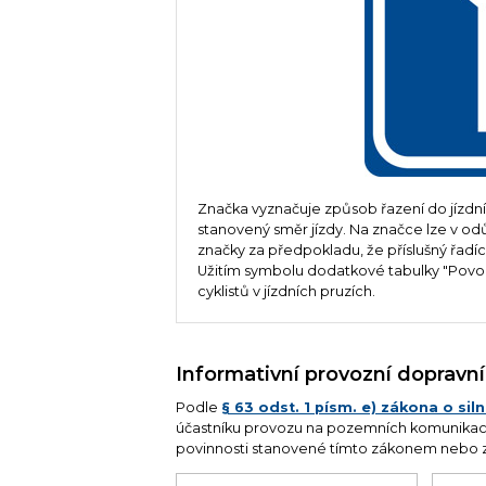
Značka vyznačuje způsob řazení do jízd
stanovený směr jízdy. Na značce lze v od
značky za předpokladu, že příslušný řadící
Užitím symbolu dodatkové tabulky "Povolen
cyklistů v jízdních pruzích.
Informativní provozní dopravn
Podle
§ 63 odst. 1 písm. e) zákona o si
účastníku provozu na pozemních komunikacíc
povinnosti stanovené tímto zákonem nebo 