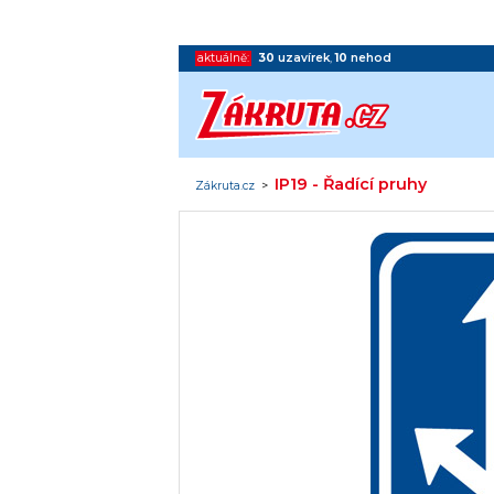
aktuálně:
30
uzavírek
,
10
nehod
IP19 - Řadící pruhy
Zákruta.cz
>