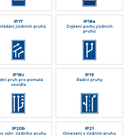
IP17
IP18a
řádání jízdních pruhů
Zvýšení počtu jízdních
pruhů
IP18c
IP19
zdní pruh pro pomalá
Řadící pruhy
vozidla
IP20b
IP21
c vyhr. jízdního pruhu
Omezení v jízdním pruhu