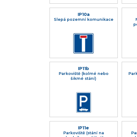
IP10a
Slepá pozemní komunikace
p
IP11b
Parkoviště (kolmé nebo
Park
šikmé stání)
IP11e
Parkoviště (stání na
Pa