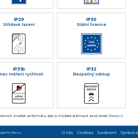
IP29
IP30
Střídavé řazení
Státní hranice
IP31b
IP32
nec měření rychlosti
Bezpečný odstup
zních značek ve formátu .doc si můžete stáhnout ze stránek
iBesip.cz
O nás
Cookies
Soukromí
Správa a
ople For Net a.s.