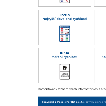
IP28b
Nejvyšší dovolené rychlosti
IP31a
Měření rychlosti
Ko
Komentovaný seznam všech informativních a provo
Copyright © People For Net a.s.
,
tvorba www stránek
Pe