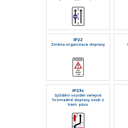
IP22
Změna organizace dopravy
IP23c
Sjíždění vozidel veřejné
hromadné dopravy osob z
tram. pásu