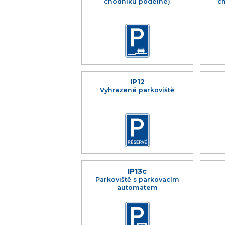
chodníku podélné)
c
IP12
Vyhrazené parkoviště
IP13c
Parkoviště s parkovacím
automatem