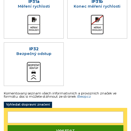
IP31a
IP31b
Měření rychlosti
Konec měření rychlosti
IP32
Bezpečný odstup
Komentovaný seznam všech informativních a provozních značek ve
formátu .doc si můžete stáhnout ze stránek
iBesip.cz
Vyhledat dopravní značení