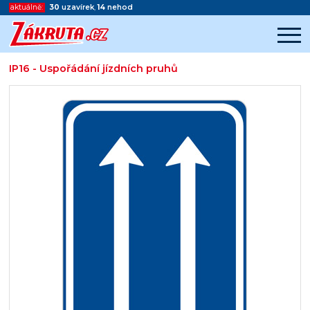
aktuálně:
30
uzavírek
,
14
nehod
IP16 - Uspořádání jízdních pruhů
Začátek reklamy
Konec reklamy