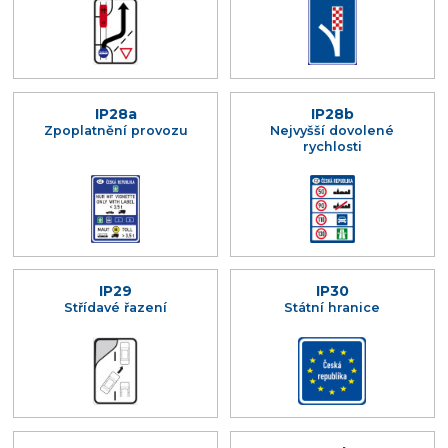
IP28a
IP28b
Zpoplatnění provozu
Nejvyšší dovolené
rychlosti
IP29
IP30
Střídavé řazení
Státní hranice