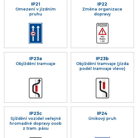
IP21
IP22
Omezení v jízdním
Změna organizace
pruhu
dopravy
IP23a
IP23b
Objíždění tramvaje
Objíždění tramvaje (jízda
podél tramvaje vlevo)
IP23c
IP24
Sjíždění vozidel veřejné
Únikový pruh
hromadné dopravy osob
z tram. pásu