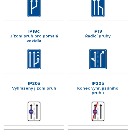
IP18c
IP19
Jízdní pruh pro pomalá
Řadící pruhy
vozidla
IP20a
IP20b
Vyhrazený jízdní pruh
Konec vyhr. jízdního
pruhu