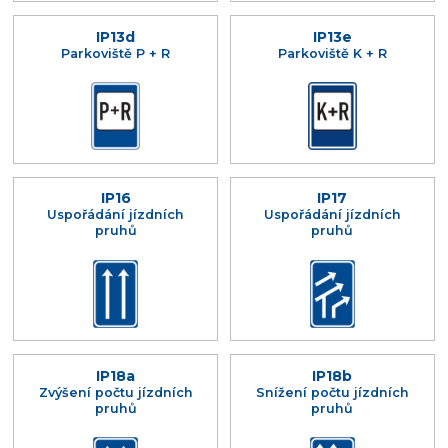
IP13d
IP13e
Parkoviště P + R
Parkoviště K + R
IP16
IP17
Uspořádání jízdních
Uspořádání jízdních
pruhů
pruhů
IP18a
IP18b
Zvýšení počtu jízdních
Snížení počtu jízdních
pruhů
pruhů