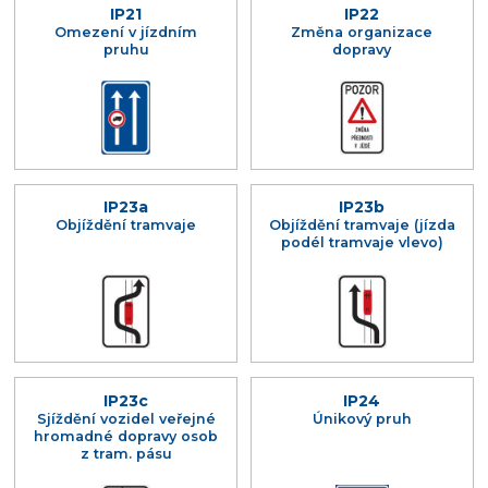
IP21
IP22
Omezení v jízdním
Změna organizace
pruhu
dopravy
IP23a
IP23b
Objíždění tramvaje
Objíždění tramvaje (jízda
podél tramvaje vlevo)
IP23c
IP24
Sjíždění vozidel veřejné
Únikový pruh
hromadné dopravy osob
z tram. pásu