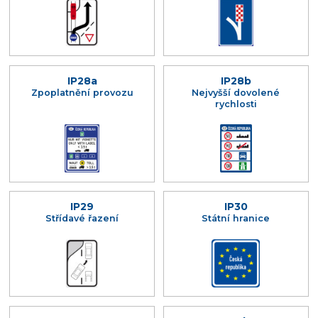
IP28a
IP28b
Zpoplatnění provozu
Nejvyšší dovolené
rychlosti
IP29
IP30
Střídavé řazení
Státní hranice