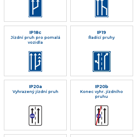
IP18c
IP19
Jízdní pruh pro pomalá
Řadící pruhy
vozidla
IP20a
IP20b
Vyhrazený jízdní pruh
Konec vyhr. jízdního
pruhu