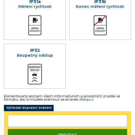
IP31a
IP31b
Měření rychlosti
Konec měření rychlosti
IP32
Bezpečný odstup
Komentovaný seznam všech informativních a provozních značek ve
formátu .doc si můžete stáhnout ze stránek
iBesip.cz
Vyhledat dopravní značení