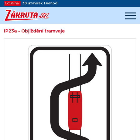
aktuálně:
30
uzavírek
,
1
nehod
IP23a - Objíždění tramvaje
Začátek reklamy
Konec reklamy