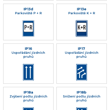
IP13d
IP13e
Parkoviště P + R
Parkoviště K + R
IP16
IP17
Uspořádání jízdních
Uspořádání jízdních
pruhů
pruhů
IP18a
IP18b
Zvýšení počtu jízdních
Snížení počtu jízdních
pruhů
pruhů